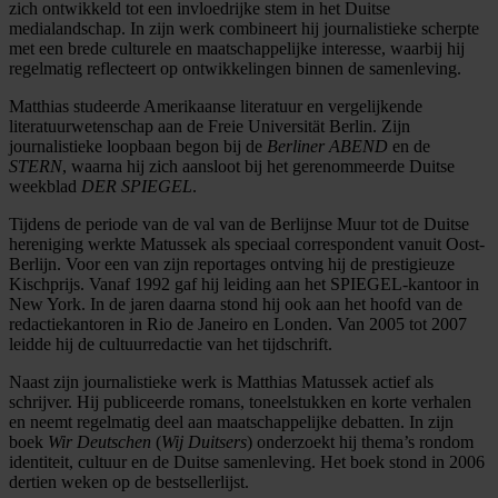
zich ontwikkeld tot een invloedrijke stem in het Duitse
medialandschap. In zijn werk combineert hij journalistieke scherpte
met een brede culturele en maatschappelijke interesse, waarbij hij
regelmatig reflecteert op ontwikkelingen binnen de samenleving.
Matthias studeerde Amerikaanse literatuur en vergelijkende
literatuurwetenschap aan de Freie Universität Berlin. Zijn
journalistieke loopbaan begon bij de
Berliner ABEND
en de
STERN
, waarna hij zich aansloot bij het gerenommeerde Duitse
weekblad
DER SPIEGEL
.
Tijdens de periode van de val van de Berlijnse Muur tot de Duitse
hereniging werkte Matussek als speciaal correspondent vanuit Oost-
Berlijn. Voor een van zijn reportages ontving hij de prestigieuze
Kischprijs. Vanaf 1992 gaf hij leiding aan het SPIEGEL-kantoor in
New York. In de jaren daarna stond hij ook aan het hoofd van de
redactiekantoren in Rio de Janeiro en Londen. Van 2005 tot 2007
leidde hij de cultuurredactie van het tijdschrift.
Naast zijn journalistieke werk is Matthias Matussek actief als
schrijver. Hij publiceerde romans, toneelstukken en korte verhalen
en neemt regelmatig deel aan maatschappelijke debatten. In zijn
boek
Wir Deutschen
(
Wij Duitsers
) onderzoekt hij thema’s rondom
identiteit, cultuur en de Duitse samenleving. Het boek stond in 2006
dertien weken op de bestsellerlijst.