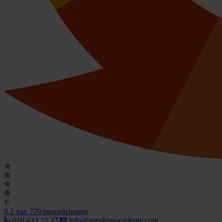
9.2
van 770 beoordelingen
010 433 33 22
info@speakersacademy.com