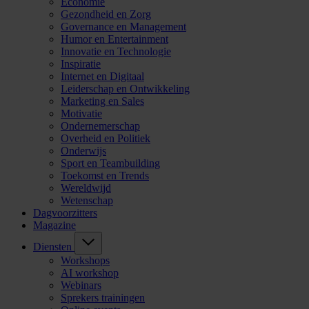
Economie
Gezondheid en Zorg
Governance en Management
Humor en Entertainment
Innovatie en Technologie
Inspiratie
Internet en Digitaal
Leiderschap en Ontwikkeling
Marketing en Sales
Motivatie
Ondernemerschap
Overheid en Politiek
Onderwijs
Sport en Teambuilding
Toekomst en Trends
Wereldwijd
Wetenschap
Dagvoorzitters
Magazine
Diensten
Workshops
AI workshop
Webinars
Sprekers trainingen