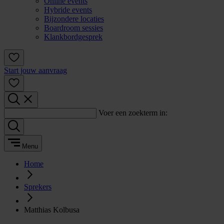
Online events
Hybride events
Bijzondere locaties
Boardroom sessies
Klankbordgesprek
Start jouw aanvraag
Voer een zoekterm in:
Menu
Home
Sprekers
Matthias Kolbusa