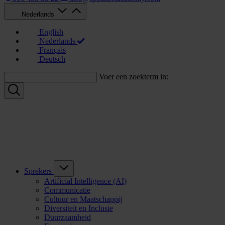
Nederlands
English
Nederlands
Français
Deutsch
Voer een zoekterm in:
Sprekers
Artificial Intelligence (AI)
Communicatie
Cultuur en Maatschappij
Diversiteit en Inclusie
Duurzaamheid