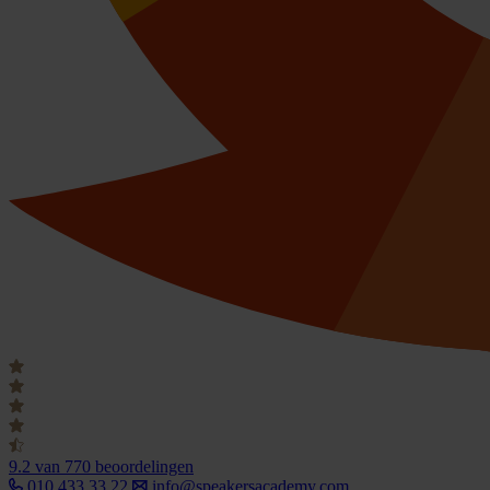
9.2
van 770 beoordelingen
010 433 33 22
info@speakersacademy.com