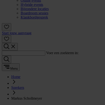
Online events
Hybride events
Bijzondere locaties
Boardroom sessies
Klankbordgesprek
Start jouw aanvraag
Voer een zoekterm in:
Menu
Home
Sprekers
Markus Schollmeyer