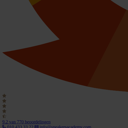
9.2
van 770 beoordelingen
010 433 33 22
info@speakersacademy.com