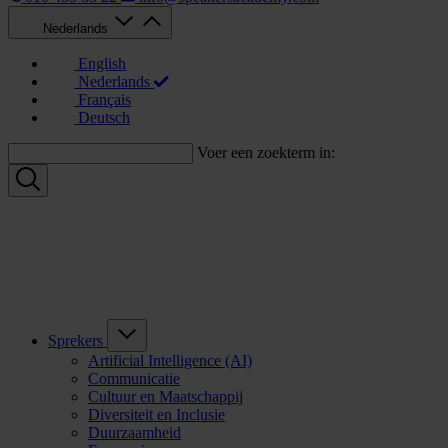
Nederlands
English
Nederlands
Français
Deutsch
Voer een zoekterm in:
Sprekers
Artificial Intelligence (AI)
Communicatie
Cultuur en Maatschappij
Diversiteit en Inclusie
Duurzaamheid