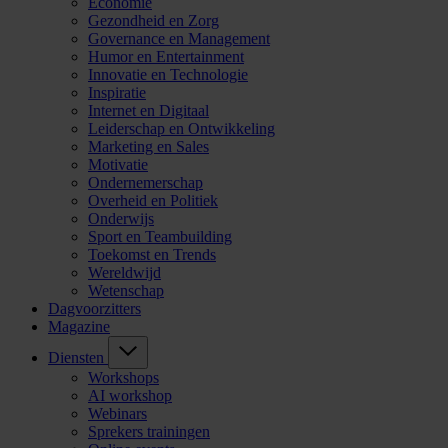
Economie
Gezondheid en Zorg
Governance en Management
Humor en Entertainment
Innovatie en Technologie
Inspiratie
Internet en Digitaal
Leiderschap en Ontwikkeling
Marketing en Sales
Motivatie
Ondernemerschap
Overheid en Politiek
Onderwijs
Sport en Teambuilding
Toekomst en Trends
Wereldwijd
Wetenschap
Dagvoorzitters
Magazine
Diensten
Workshops
AI workshop
Webinars
Sprekers trainingen