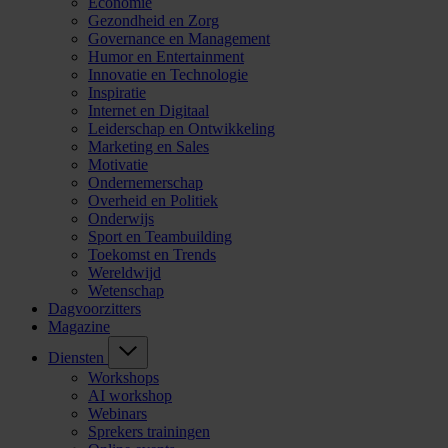
Economie
Gezondheid en Zorg
Governance en Management
Humor en Entertainment
Innovatie en Technologie
Inspiratie
Internet en Digitaal
Leiderschap en Ontwikkeling
Marketing en Sales
Motivatie
Ondernemerschap
Overheid en Politiek
Onderwijs
Sport en Teambuilding
Toekomst en Trends
Wereldwijd
Wetenschap
Dagvoorzitters
Magazine
Diensten
Workshops
AI workshop
Webinars
Sprekers trainingen