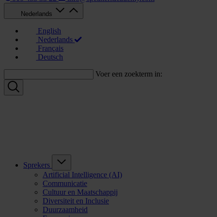
Nederlands
English
Nederlands
Français
Deutsch
Voer een zoekterm in:
Sprekers
Artificial Intelligence (AI)
Communicatie
Cultuur en Maatschappij
Diversiteit en Inclusie
Duurzaamheid