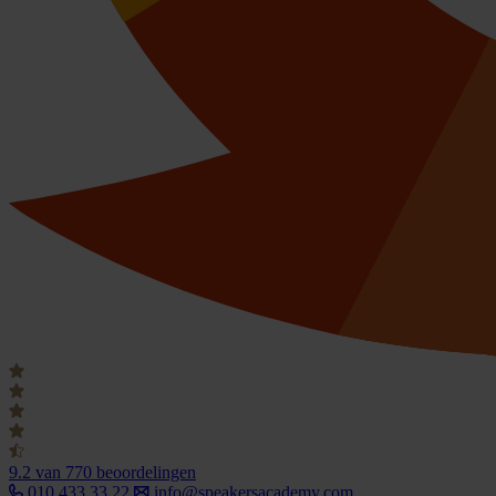
9.2
van 770 beoordelingen
010 433 33 22
info@speakersacademy.com