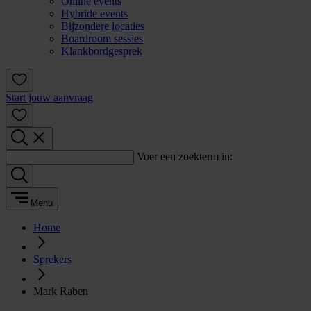
Online events
Hybride events
Bijzondere locaties
Boardroom sessies
Klankbordgesprek
Start jouw aanvraag
Voer een zoekterm in:
Menu
Home
Sprekers
Mark Raben