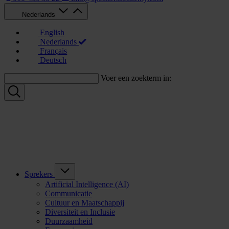
Nederlands
English
Nederlands
Français
Deutsch
Voer een zoekterm in:
Sprekers
Artificial Intelligence (AI)
Communicatie
Cultuur en Maatschappij
Diversiteit en Inclusie
Duurzaamheid