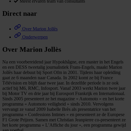
Meest ervaren team van consultants
Direct naar
Over Marion Jollès
Onderwerpen
Over Marion Jollès
Na een voorbereidend jaar Hypokhâgne, een master in het Engels
en een DESS tweetalig journalistiek Frans-Engels, maakt Marion
Jollès haar debuut bij Sport Ofm in 2001. Tijdens haar opleiding
gaat ze 6 maanden naar Canada. In 2002 komt ze bij France
Télévision en blijft daar twee jaar. In dezelfde periode is ze ook
actief bij M6, RMC, Infosport. Vanaf 2003 werkt Marion twee jaar
bij Motor TV en drie jaar bij Eurosport Frankrijk en Internationaal.
Sinds 2005 presenteert ze het magazine « Automoto » en het korte
programma « Automoto veiligheid » sinds 2010. Vervolgens
vervangt ze vanaf 2009 Isabelle Brès als presentatrice van het
programma « Confessions Intimes » en presenteert ze de Europese
F1 Grote Prijzen. Samen met Christian Jeanpierre co-presenteert ze
het korte programma « L’Affiche du jour », een programma gewijd
aan voetbal.