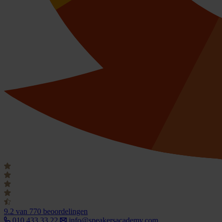
9.2
van 770 beoordelingen
010 433 33 22
info@speakersacademy.com