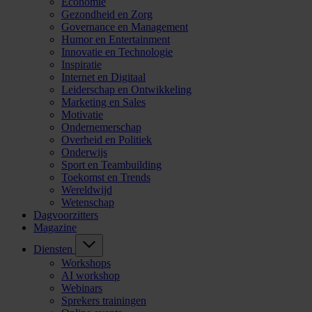
Economie
Gezondheid en Zorg
Governance en Management
Humor en Entertainment
Innovatie en Technologie
Inspiratie
Internet en Digitaal
Leiderschap en Ontwikkeling
Marketing en Sales
Motivatie
Ondernemerschap
Overheid en Politiek
Onderwijs
Sport en Teambuilding
Toekomst en Trends
Wereldwijd
Wetenschap
Dagvoorzitters
Magazine
Diensten
Workshops
AI workshop
Webinars
Sprekers trainingen