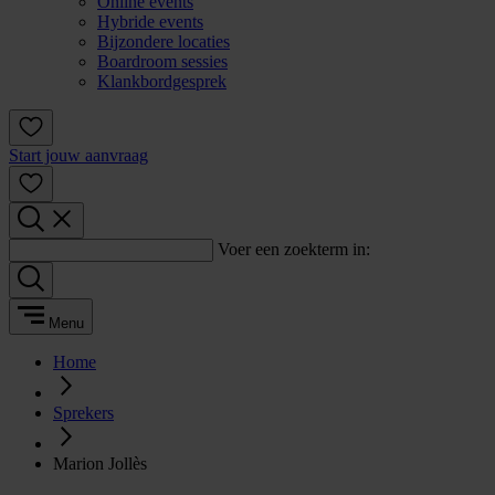
Online events
Hybride events
Bijzondere locaties
Boardroom sessies
Klankbordgesprek
Start jouw aanvraag
Voer een zoekterm in:
Menu
Home
Sprekers
Marion Jollès