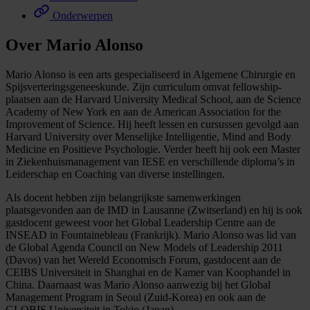
Onderwerpen
Over Mario Alonso
Mario Alonso is een arts gespecialiseerd in Algemene Chirurgie en
Spijsverteringsgeneeskunde. Zijn curriculum omvat fellowship-
plaatsen aan de Harvard University Medical School, aan de Science
Academy of New York en aan de American Association for the
Improvement of Science. Hij heeft lessen en cursussen gevolgd aan
Harvard University over Menselijke Intelligentie, Mind and Body
Medicine en Positieve Psychologie. Verder heeft hij ook een Master
in Ziekenhuismanagement van IESE en verschillende diploma’s in
Leiderschap en Coaching van diverse instellingen.
Als docent hebben zijn belangrijkste samenwerkingen
plaatsgevonden aan de IMD in Lausanne (Zwitserland) en hij is ook
gastdocent geweest voor het Global Leadership Centre aan de
INSEAD in Fountainebleau (Frankrijk). Mario Alonso was lid van
de Global Agenda Council on New Models of Leadership 2011
(Davos) van het Wereld Economisch Forum, gastdocent aan de
CEIBS Universiteit in Shanghai en de Kamer van Koophandel in
China. Daarnaast was Mario Alonso aanwezig bij het Global
Management Program in Seoul (Zuid-Korea) en ook aan de
GLOBIS Universiteit in Tokio (Japan).