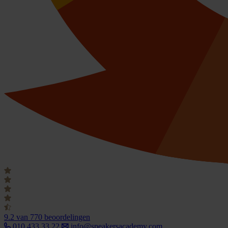
9.2
van 770 beoordelingen
010 433 33 22
info@speakersacademy.com