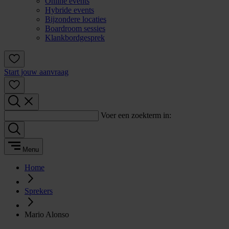
Online events
Hybride events
Bijzondere locaties
Boardroom sessies
Klankbordgesprek
Start jouw aanvraag
Voer een zoekterm in:
Menu
Home
Sprekers
Mario Alonso