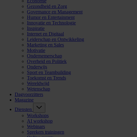
Economie
Gezondheid en Zorg
Governance en Management
Humor en Entertainment
Innovatie en Technologie
Inspiratie
Internet en Digitaal
Leiderschap en Ontwikkeling
Marketing en Sales
Motivatie
Ondernemerschap
Overheid en Politiek
Onderwijs
Sport en Teambuilding
Toekomst en Trends
Wereldwijd
Wetenschap
Dagvoorzitters
Magazine
Diensten
Workshops
AI workshop
Webinars
Sprekers trainingen