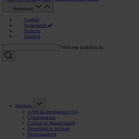
Nederlands
English
Nederlands
Français
Deutsch
Voer een zoekterm in:
Sprekers
Artificial Intelligence (AI)
Communicatie
Cultuur en Maatschappij
Diversiteit en Inclusie
Duurzaamheid