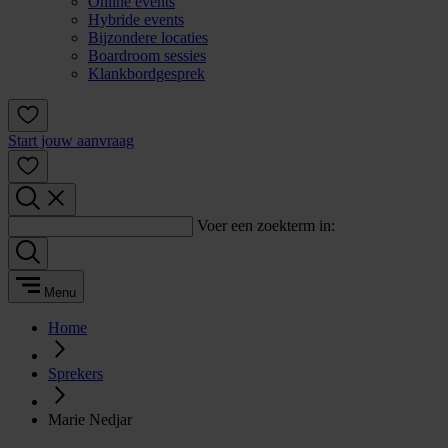
Online events
Hybride events
Bijzondere locaties
Boardroom sessies
Klankbordgesprek
Start jouw aanvraag
Voer een zoekterm in:
Menu
Home
Sprekers
Marie Nedjar