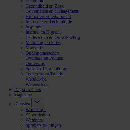
Economie
Gezondheid en Zorg
Governance en Management
Humor en Entertainment
Innovatie en Technologie
Inspiratie
Internet en Digitaal
Leiderschap en Ontwikkeling
Marketing en Sales
Motivatie
Ondernemerschap
Overheid en Politiek
Onderwijs
Sport en Teambuilding
Toekomst en Trends
Wereldwijd
Wetenschap
Dagvoorzitters
Magazine
Diensten
Workshops
AI workshop
Webinars
Sprekers trainingen