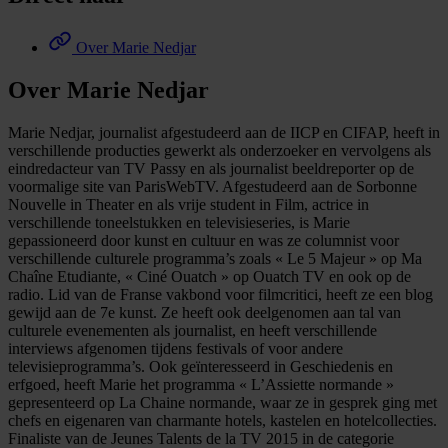
Over Marie Nedjar
Over Marie Nedjar
Marie Nedjar, journalist afgestudeerd aan de IICP en CIFAP, heeft in
verschillende producties gewerkt als onderzoeker en vervolgens als
eindredacteur van TV Passy en als journalist beeldreporter op de
voormalige site van ParisWebTV. Afgestudeerd aan de Sorbonne
Nouvelle in Theater en als vrije student in Film, actrice in
verschillende toneelstukken en televisieseries, is Marie
gepassioneerd door kunst en cultuur en was ze columnist voor
verschillende culturele programma’s zoals « Le 5 Majeur » op Ma
Chaîne Etudiante, « Ciné Ouatch » op Ouatch TV en ook op de
radio. Lid van de Franse vakbond voor filmcritici, heeft ze een blog
gewijd aan de 7e kunst. Ze heeft ook deelgenomen aan tal van
culturele evenementen als journalist, en heeft verschillende
interviews afgenomen tijdens festivals of voor andere
televisieprogramma’s. Ook geïnteresseerd in Geschiedenis en
erfgoed, heeft Marie het programma « L’Assiette normande »
gepresenteerd op La Chaine normande, waar ze in gesprek ging met
chefs en eigenaren van charmante hotels, kastelen en hotelcollecties.
Finaliste van de Jeunes Talents de la TV 2015 in de categorie