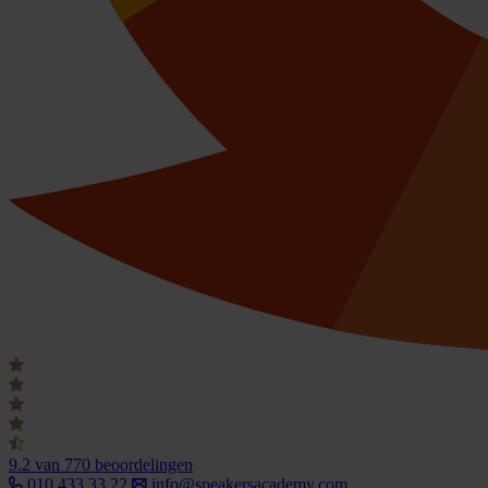
9.2
van 770 beoordelingen
010 433 33 22
info@speakersacademy.com