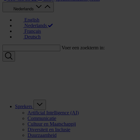
Nederlands
English
Nederlands
Français
Deutsch
Voer een zoekterm in:
Sprekers
Artificial Intelligence (AI)
Communicatie
Cultuur en Maatschappij
Diversiteit en Inclusie
Duurzaamheid