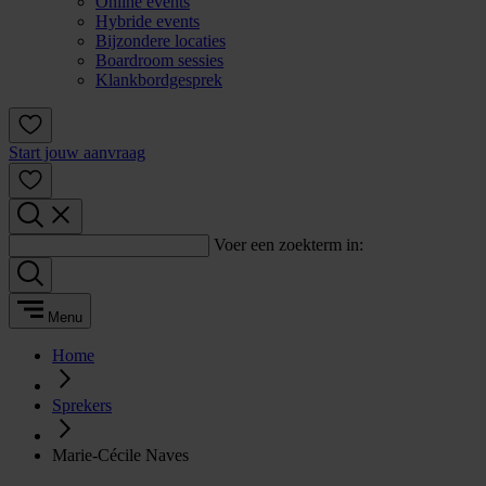
Online events
Hybride events
Bijzondere locaties
Boardroom sessies
Klankbordgesprek
Start jouw aanvraag
Voer een zoekterm in:
Menu
Home
Sprekers
Marie-Cécile Naves