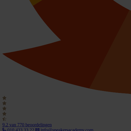
9.2
van 770 beoordelingen
010 433 33 22
info@speakersacademy.com