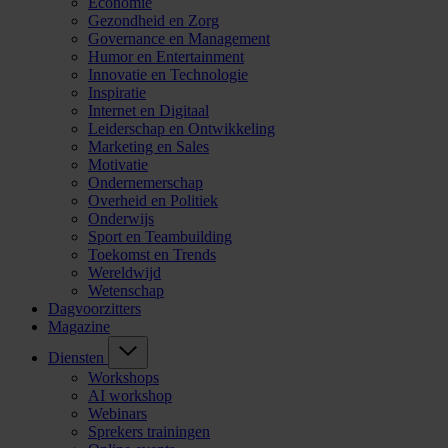
Economie
Gezondheid en Zorg
Governance en Management
Humor en Entertainment
Innovatie en Technologie
Inspiratie
Internet en Digitaal
Leiderschap en Ontwikkeling
Marketing en Sales
Motivatie
Ondernemerschap
Overheid en Politiek
Onderwijs
Sport en Teambuilding
Toekomst en Trends
Wereldwijd
Wetenschap
Dagvoorzitters
Magazine
Diensten
Workshops
AI workshop
Webinars
Sprekers trainingen