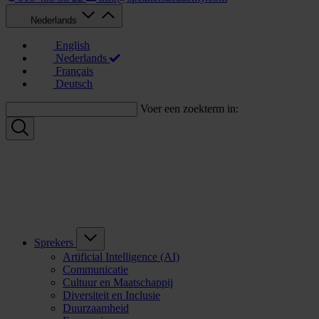
Nederlands
English
Nederlands
Français
Deutsch
Voer een zoekterm in:
Sprekers
Artificial Intelligence (AI)
Communicatie
Cultuur en Maatschappij
Diversiteit en Inclusie
Duurzaamheid