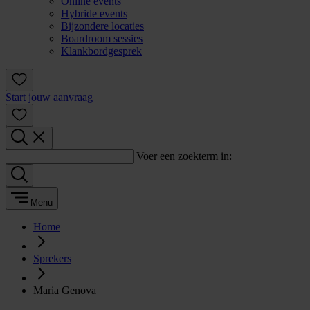
Online events
Hybride events
Bijzondere locaties
Boardroom sessies
Klankbordgesprek
Start jouw aanvraag
Voer een zoekterm in:
Menu
Home
Sprekers
Maria Genova