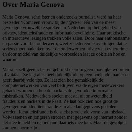
Over Maria Genova
Maria Genova, schrijfster en onderzoeksjournalist, werd na haar
bestseller ‘Komt een vrouw bij de h@cker’ één van de meest
gevraagde vrouwelijke sprekers in Nederland op het gebied van
privacy, identiteitsfraude en informatiebeveiliging. Haar praktische
en interactieve lezingen trekken volle zalen. Door haar enthousiasme
en passie voor het onderwerp, weet ze iedereen te overtuigen dat je
serieus moet nadenken over de onderwerpen privacy en cybercrime
en door middel van duidelijke voorbeelden laat ze ook zien hoe en
waarom.
Maria is zelf geen ict-er en gebruikt daarom geen moeilijke woorden
of vaktaal. Ze legt alles heel duidelijk uit, op een boeiende manier en
geeft daarbij vele tips. Ze laat zien hoe gemakkelijk de
computernetwerken van veel bedrijven via de eigen medewerkers
gehackt worden en hoe de hackers de gevonden informatie
misbruiken. Medewerkers spelen meestal uit onwetendheid
fraudeurs en hackers in de kaart. Ze laat ook zien hoe groot de
gevolgen van identiteitsfraude zijn als klantgegevens gestolen
worden. Identiteitsfraude is de snelst groeiende vorm van misdaad.
Volwassenen en jongeren strooien met gegevens op internet zonder
het idee te hebben dat iemand daar iets mee kan. Maar de gevolgen
kunnen enorm zijn.