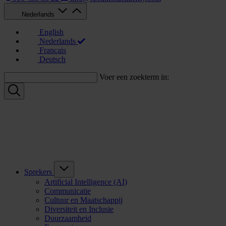
Nederlands
English
Nederlands
Français
Deutsch
Voer een zoekterm in:
Sprekers
Artificial Intelligence (AI)
Communicatie
Cultuur en Maatschappij
Diversiteit en Inclusie
Duurzaamheid