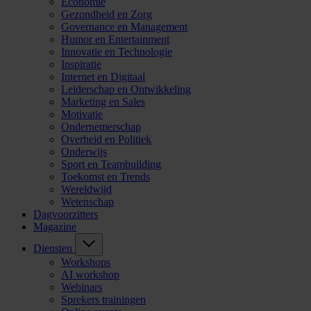
Economie
Gezondheid en Zorg
Governance en Management
Humor en Entertainment
Innovatie en Technologie
Inspiratie
Internet en Digitaal
Leiderschap en Ontwikkeling
Marketing en Sales
Motivatie
Ondernemerschap
Overheid en Politiek
Onderwijs
Sport en Teambuilding
Toekomst en Trends
Wereldwijd
Wetenschap
Dagvoorzitters
Magazine
Diensten
Workshops
AI workshop
Webinars
Sprekers trainingen