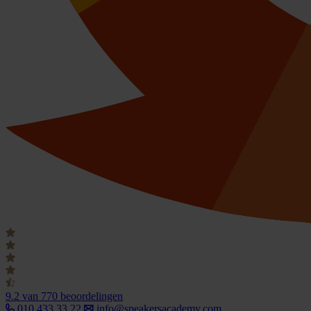
9.2
van 770 beoordelingen
010 433 33 22
info@speakersacademy.com