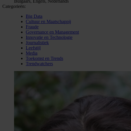
Bulgaars, Engels, Nederlands
Categorieën:
Big Data
Cultuur en Maatschappij
Fraude
Governance en Management
Innovatie en Technologie
Journalistiek
Leefstijl
Media
Toekomst en Trends
Trendwatchers