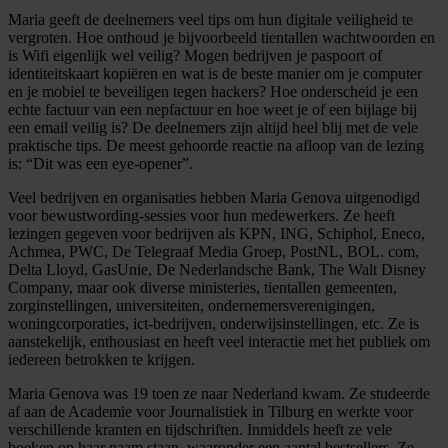
Maria geeft de deelnemers veel tips om hun digitale veiligheid te
vergroten. Hoe onthoud je bijvoorbeeld tientallen wachtwoorden en
is Wifi eigenlijk wel veilig? Mogen bedrijven je paspoort of
identiteitskaart kopiëren en wat is de beste manier om je computer
en je mobiel te beveiligen tegen hackers? Hoe onderscheid je een
echte factuur van een nepfactuur en hoe weet je of een bijlage bij
een email veilig is? De deelnemers zijn altijd heel blij met de vele
praktische tips. De meest gehoorde reactie na afloop van de lezing
is: “Dit was een eye-opener”.
Veel bedrijven en organisaties hebben Maria Genova uitgenodigd
voor bewustwording-sessies voor hun medewerkers. Ze heeft
lezingen gegeven voor bedrijven als KPN, ING, Schiphol, Eneco,
Achmea, PWC, De Telegraaf Media Groep, PostNL, BOL. com,
Delta Lloyd, GasUnie, De Nederlandsche Bank, The Walt Disney
Company, maar ook diverse ministeries, tientallen gemeenten,
zorginstellingen, universiteiten, ondernemersverenigingen,
woningcorporaties, ict-bedrijven, onderwijsinstellingen, etc. Ze is
aanstekelijk, enthousiast en heeft veel interactie met het publiek om
iedereen betrokken te krijgen.
Maria Genova was 19 toen ze naar Nederland kwam. Ze studeerde
af aan de Academie voor Journalistiek in Tilburg en werkte voor
verschillende kranten en tijdschriften. Inmiddels heeft ze vele
boeken op haar naam staan, waaronder een aantal bestsellers. Ze