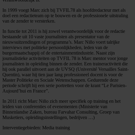
In 1999 voegt Marc zich bij TVFIL78 als hoofdredacteur met als
doel een redactieteam op te bouwen en de professionele uitstraling
van de zender te versterken.
In functie tot 2011 is hij zowel verantwoordelijk voor de redactie
bestaande uit 10 vaste journalisten als presentator van de
nieuwsuitzendingen of programma’s. Marc Niño voert talrijke
interviews met politieke persoonlijkheden, leden van de
burgermaatschappij of de entertainmentindustrie. Naast zijn
journalistieke activiteiten op TVFIL 78 is Marc mentor voor jonge
journalisten in opleiding binnen de zender. Een traineractiviteit die
hij ook parallel uitvoert aan de UVSQ (Université Versailles Saint-
Quentin), waar hij tien jaar lang professioneel docent is voor de
Master Politieke en Sociale Wetenschappen. Gedurende deze
periode schrijft hij een serie portretten voor de krant “Le Parisien-
Aujourd’hui en France”.
In 2011 richt Marc Niño zich meer specifiek op training en het
leiden van conferenties of evenementen (Ministerie van
Binnenlandse Zaken, bureau Farvahar Consulting, Groep van
Musketiers, opleidingsinstellingen, bedrijven …)
Interventiegebieden: Media training