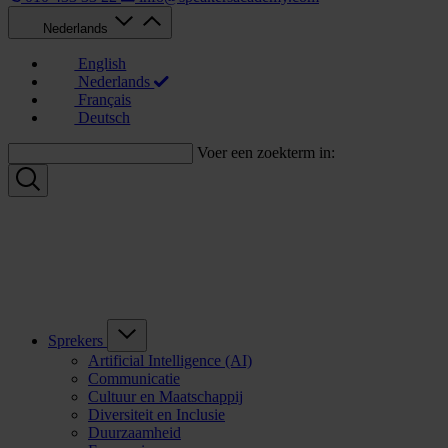
Nederlands
English
Nederlands
Français
Deutsch
Voer een zoekterm in:
Sprekers
Artificial Intelligence (AI)
Communicatie
Cultuur en Maatschappij
Diversiteit en Inclusie
Duurzaamheid