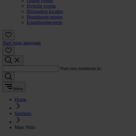
Online events
Hybride events
Bijzondere locaties
Boardroom sessies
Klankbordgesprek
Start jouw aanvraag
Voer een zoekterm in:
Menu
Home
Sprekers
Marc Niño