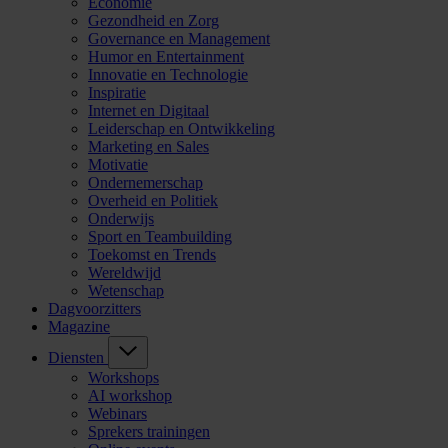
Economie
Gezondheid en Zorg
Governance en Management
Humor en Entertainment
Innovatie en Technologie
Inspiratie
Internet en Digitaal
Leiderschap en Ontwikkeling
Marketing en Sales
Motivatie
Ondernemerschap
Overheid en Politiek
Onderwijs
Sport en Teambuilding
Toekomst en Trends
Wereldwijd
Wetenschap
Dagvoorzitters
Magazine
Diensten
Workshops
AI workshop
Webinars
Sprekers trainingen