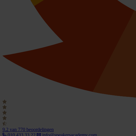
9.2
van 770 beoordelingen
010 433 33 22
info@speakersacademy.com