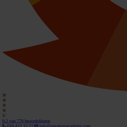
9.2
van 770 beoordelingen
010 433 33 22
info@speakersacademy.com