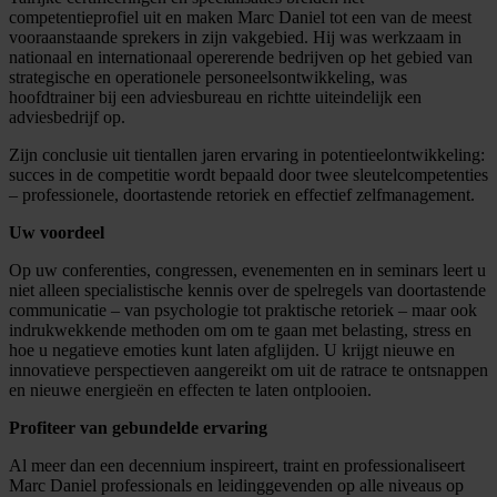
competentieprofiel uit en maken Marc Daniel tot een van de meest
vooraanstaande sprekers in zijn vakgebied. Hij was werkzaam in
nationaal en internationaal opererende bedrijven op het gebied van
strategische en operationele personeelsontwikkeling, was
hoofdtrainer bij een adviesbureau en richtte uiteindelijk een
adviesbedrijf op.
Zijn conclusie uit tientallen jaren ervaring in potentieelontwikkeling:
succes in de competitie wordt bepaald door twee sleutelcompetenties
– professionele, doortastende retoriek en effectief zelfmanagement.
Uw voordeel
Op uw conferenties, congressen, evenementen en in seminars leert u
niet alleen specialistische kennis over de spelregels van doortastende
communicatie – van psychologie tot praktische retoriek – maar ook
indrukwekkende methoden om om te gaan met belasting, stress en
hoe u negatieve emoties kunt laten afglijden. U krijgt nieuwe en
innovatieve perspectieven aangereikt om uit de ratrace te ontsnappen
en nieuwe energieën en effecten te laten ontplooien.
Profiteer van gebundelde ervaring
Al meer dan een decennium inspireert, traint en professionaliseert
Marc Daniel professionals en leidinggevenden op alle niveaus op