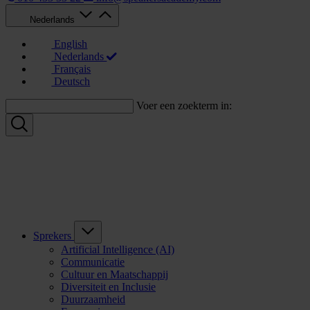
Nederlands
English
Nederlands
Français
Deutsch
Voer een zoekterm in:
Sprekers
Artificial Intelligence (AI)
Communicatie
Cultuur en Maatschappij
Diversiteit en Inclusie
Duurzaamheid