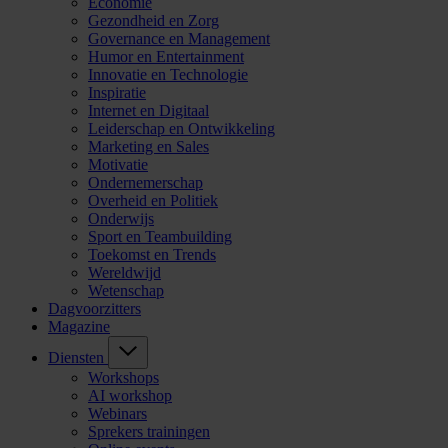
Economie
Gezondheid en Zorg
Governance en Management
Humor en Entertainment
Innovatie en Technologie
Inspiratie
Internet en Digitaal
Leiderschap en Ontwikkeling
Marketing en Sales
Motivatie
Ondernemerschap
Overheid en Politiek
Onderwijs
Sport en Teambuilding
Toekomst en Trends
Wereldwijd
Wetenschap
Dagvoorzitters
Magazine
Diensten
Workshops
AI workshop
Webinars
Sprekers trainingen