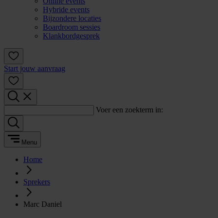
Online events
Hybride events
Bijzondere locaties
Boardroom sessies
Klankbordgesprek
Start jouw aanvraag
Voer een zoekterm in:
Menu
Home
Sprekers
Marc Daniel