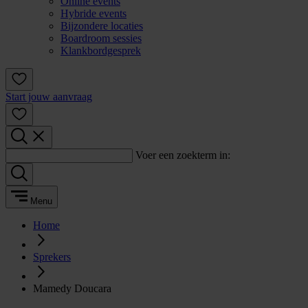
Online events
Hybride events
Bijzondere locaties
Boardroom sessies
Klankbordgesprek
Start jouw aanvraag
Voer een zoekterm in:
Menu
Home
Sprekers
Mamedy Doucara