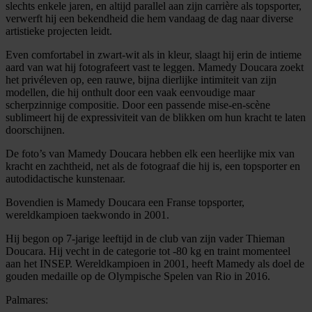
slechts enkele jaren, en altijd parallel aan zijn carrière als topsporter,
verwerft hij een bekendheid die hem vandaag de dag naar diverse
artistieke projecten leidt.
Even comfortabel in zwart-wit als in kleur, slaagt hij erin de intieme
aard van wat hij fotografeert vast te leggen. Mamedy Doucara zoekt
het privéleven op, een rauwe, bijna dierlijke intimiteit van zijn
modellen, die hij onthult door een vaak eenvoudige maar
scherpzinnige compositie. Door een passende mise-en-scène
sublimeert hij de expressiviteit van de blikken om hun kracht te laten
doorschijnen.
De foto’s van Mamedy Doucara hebben elk een heerlijke mix van
kracht en zachtheid, net als de fotograaf die hij is, een topsporter en
autodidactische kunstenaar.
Bovendien is Mamedy Doucara een Franse topsporter,
wereldkampioen taekwondo in 2001.
Hij begon op 7-jarige leeftijd in de club van zijn vader Thieman
Doucara. Hij vecht in de categorie tot -80 kg en traint momenteel
aan het INSEP. Wereldkampioen in 2001, heeft Mamedy als doel de
gouden medaille op de Olympische Spelen van Rio in 2016.
Palmares: