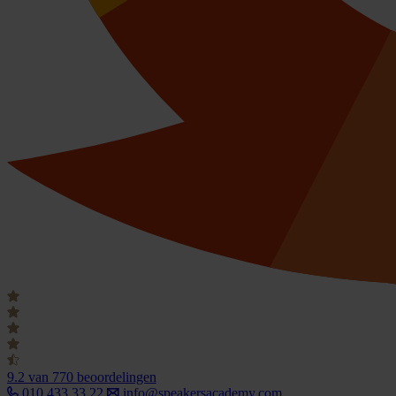
9.2
van 770 beoordelingen
010 433 33 22
info@speakersacademy.com