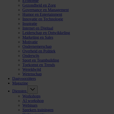
Economie
Gezondheid en Zorg
Governance en Management
Humor en Entertainment
Innovatie en Technologie
Inspiratie
Internet en Digitaal
Leiderschap en Ontwikkeling
Marketing en Sales
Motivatie
Ondernemerschap
Overheid en Politiek
Onderwijs
Sport en Teambuilding
Toekomst en Trends
Wereldwijd
Wetenschap
Dagvoorzitters
Magazine
Diensten
Workshops
AI workshop
Webinars
Sprekers trainingen