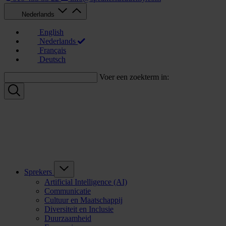
Nederlands
English
Nederlands
Français
Deutsch
Voer een zoekterm in:
Sprekers
Artificial Intelligence (AI)
Communicatie
Cultuur en Maatschappij
Diversiteit en Inclusie
Duurzaamheid