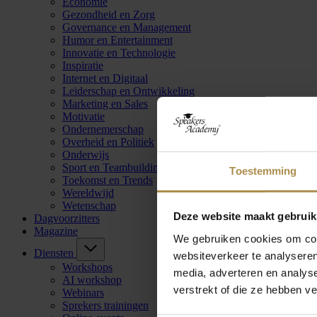
Economie
Gezondheid en Zorg
Governance en Management
Humor en Entertainment
Innovatie en Technologie
Inspiratie
Internet en Digitaal
Leiderschap en Ontwikkeling
Marketing en Sales
Motivatie
Ondernemerschap
Overheid en Politiek
Onderwijs
Sport en Teambuilding
Toestemming
Toekomst en Trends
Wereldwijd
Wetenschap
Deze website maakt gebruik
Dagvoorzitters
Magazine
We gebruiken cookies om cont
Diensten
websiteverkeer te analyseren
Workshops
media, adverteren en analys
AI workshop
verstrekt of die ze hebben v
Webinars
Sprekers trainingen