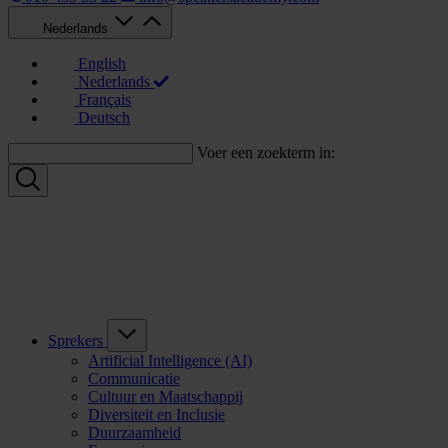
Nederlands
English
Nederlands
Français
Deutsch
Voer een zoekterm in:
Sprekers
Artificial Intelligence (AI)
Communicatie
Cultuur en Maatschappij
Diversiteit en Inclusie
Duurzaamheid