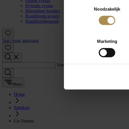
Online events
Toestemmingsselectie
Hybride events
Noodzakelijk
Bijzondere locaties
Boardroom sessies
Klankbordgesprek
Start jouw aanvraag
Marketing
Voer een zoekterm in:
Menu
Home
Sprekers
Liz Strauss