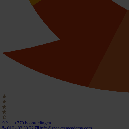
9.2
van 770 beoordelingen
010 433 33 22
info@speakersacademy.com