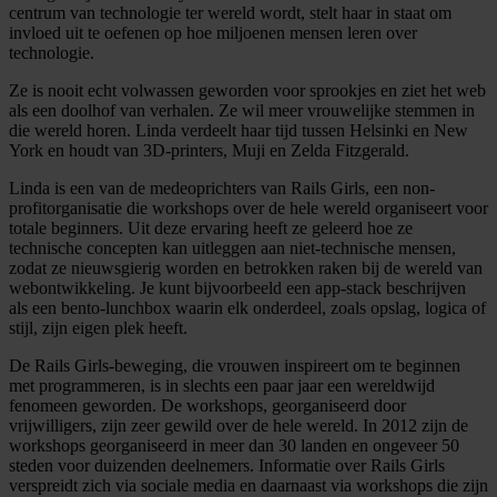
centrum van technologie ter wereld wordt, stelt haar in staat om
invloed uit te oefenen op hoe miljoenen mensen leren over
technologie.
Ze is nooit echt volwassen geworden voor sprookjes en ziet het web
als een doolhof van verhalen. Ze wil meer vrouwelijke stemmen in
die wereld horen. Linda verdeelt haar tijd tussen Helsinki en New
York en houdt van 3D-printers, Muji en Zelda Fitzgerald.
Linda is een van de medeoprichters van Rails Girls, een non-
profitorganisatie die workshops over de hele wereld organiseert voor
totale beginners. Uit deze ervaring heeft ze geleerd hoe ze
technische concepten kan uitleggen aan niet-technische mensen,
zodat ze nieuwsgierig worden en betrokken raken bij de wereld van
webontwikkeling. Je kunt bijvoorbeeld een app-stack beschrijven
als een bento-lunchbox waarin elk onderdeel, zoals opslag, logica of
stijl, zijn eigen plek heeft.
De Rails Girls-beweging, die vrouwen inspireert om te beginnen
met programmeren, is in slechts een paar jaar een wereldwijd
fenomeen geworden. De workshops, georganiseerd door
vrijwilligers, zijn zeer gewild over de hele wereld. In 2012 zijn de
workshops georganiseerd in meer dan 30 landen en ongeveer 50
steden voor duizenden deelnemers. Informatie over Rails Girls
verspreidt zich via sociale media en daarnaast via workshops die zijn