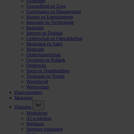
Economie
Gezondheid en Zorg
Governance en Management
Humor en Entertainment
Innovatie en Technologie
Inspiratie
Internet en Digitaal
Leiderschap en Ontwikkeling
Marketing en Sales
Motivatie
Ondernemerschap
Overheid en Politiek
Onderwijs
Sport en Teambuilding
Toekomst en Trends
Wereldwijd
Wetenschap
Dagvoorzitters
Magazine
Diensten
Workshops
AI workshop
Webinars
Sprekers trainingen