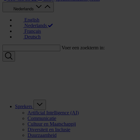
Nederlands
English
Nederlands
Français
Deutsch
Voer een zoekterm in:
Sprekers
Artificial Intelligence (AI)
Communicatie
Cultuur en Maatschappij
Diversiteit en Inclusie
Duurzaamheid