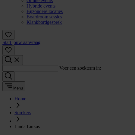
Online events
Hybride events
Bijzondere locaties
Boardroom sessies
Klankbordgesprek
Start jouw aanvraag
Voer een zoekterm in:
Menu
Home
Sprekers
Linda Liukas