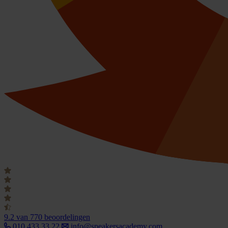
9.2
van 770 beoordelingen
010 433 33 22
info@speakersacademy.com