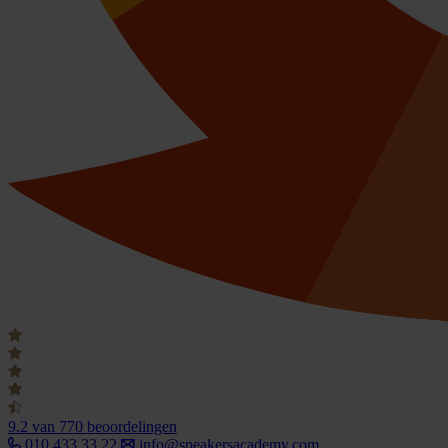
9.2
van 770 beoordelingen
010 433 33 22
info@speakersacademy.com