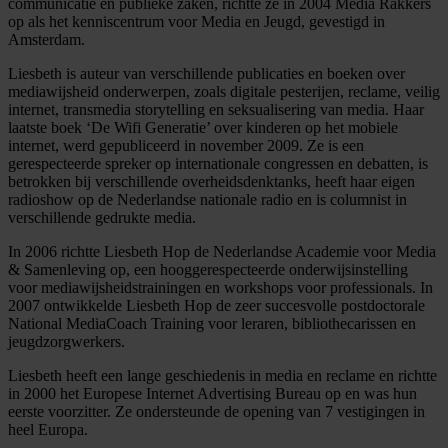
communicatie en publieke zaken, richtte ze in 2004 Media Rakkers
op als het kenniscentrum voor Media en Jeugd, gevestigd in
Amsterdam.
Liesbeth is auteur van verschillende publicaties en boeken over
mediawijsheid onderwerpen, zoals digitale pesterijen, reclame, veilig
internet, transmedia storytelling en seksualisering van media. Haar
laatste boek ‘De Wifi Generatie’ over kinderen op het mobiele
internet, werd gepubliceerd in november 2009. Ze is een
gerespecteerde spreker op internationale congressen en debatten, is
betrokken bij verschillende overheidsdenktanks, heeft haar eigen
radioshow op de Nederlandse nationale radio en is columnist in
verschillende gedrukte media.
In 2006 richtte Liesbeth Hop de Nederlandse Academie voor Media
& Samenleving op, een hooggerespecteerde onderwijsinstelling
voor mediawijsheidstrainingen en workshops voor professionals. In
2007 ontwikkelde Liesbeth Hop de zeer succesvolle postdoctorale
National MediaCoach Training voor leraren, bibliothecarissen en
jeugdzorgwerkers.
Liesbeth heeft een lange geschiedenis in media en reclame en richtte
in 2000 het Europese Internet Advertising Bureau op en was hun
eerste voorzitter. Ze ondersteunde de opening van 7 vestigingen in
heel Europa.