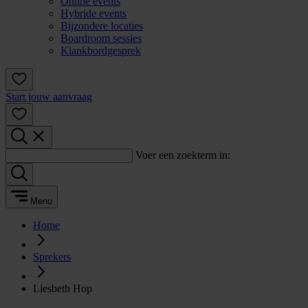
Online events
Hybride events
Bijzondere locaties
Boardroom sessies
Klankbordgesprek
Start jouw aanvraag
Voer een zoekterm in:
Menu
Home
Sprekers
Liesbeth Hop