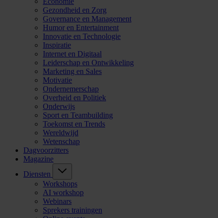
Economie
Gezondheid en Zorg
Governance en Management
Humor en Entertainment
Innovatie en Technologie
Inspiratie
Internet en Digitaal
Leiderschap en Ontwikkeling
Marketing en Sales
Motivatie
Ondernemerschap
Overheid en Politiek
Onderwijs
Sport en Teambuilding
Toekomst en Trends
Wereldwijd
Wetenschap
Dagvoorzitters
Magazine
Diensten
Workshops
AI workshop
Webinars
Sprekers trainingen