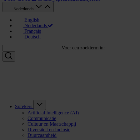
Nederlands
English
Nederlands
Français
Deutsch
Voer een zoekterm in:
Sprekers
Artificial Intelligence (AI)
Communicatie
Cultuur en Maatschappij
Diversiteit en Inclusie
Duurzaamheid