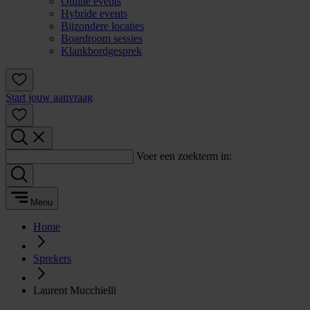
Online events
Hybride events
Bijzondere locaties
Boardroom sessies
Klankbordgesprek
Start jouw aanvraag
Voer een zoekterm in:
Menu
Home
Sprekers
Laurent Mucchielli