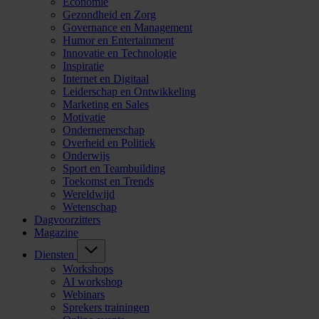
Economie
Gezondheid en Zorg
Governance en Management
Humor en Entertainment
Innovatie en Technologie
Inspiratie
Internet en Digitaal
Leiderschap en Ontwikkeling
Marketing en Sales
Motivatie
Ondernemerschap
Overheid en Politiek
Onderwijs
Sport en Teambuilding
Toekomst en Trends
Wereldwijd
Wetenschap
Dagvoorzitters
Magazine
Diensten
Workshops
AI workshop
Webinars
Sprekers trainingen