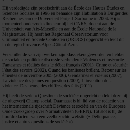
Hij verdedigde zijn proefschrift aan de École des Hautes Études en
Sciences Sociales in 1996 en behaalde zijn Habilitation à Diriger des
Recherches aan de Universiteit Parijs 1-Sorbonne in 2004. Hij is
momenteel onderzoeksdirecteur bij het CNRS, docent aan de
Universiteit van Aix-Marseille en aan de École Nationale de la
Magistrature. Hij heeft het Regionaal Observatorium voor
Criminaliteit en Sociale Contexten (ORDCS) opgericht en leidt dit
in de regio Provence-Alpes-Côte-d’Azur.
Verschillende van zijn werken zijn klassiekers geworden en hebben
de sociale en politieke discussie verhelderd: Violences et insécurité.
Fantasmes et réalités dans le débat français (2001), Crime et sécurité:
l’état des savoirs (2002), Quand les banlieues brûlent. Retour sur les
émeutes de novembre 2005 (2006), Gendarmes et voleurs (2007),
La violence des jeunes en question (2009), L’invention de la
violence. Des peurs, des chiffres, des faits (2011).
Hij heeft de serie « Questions de société » opgericht en leidt deze bij
de uitgeverij Champ social. Daarnaast is hij lid van de redactie van
het internationale tijdschrift Déviance et société en van de Europese
Onderzoeksgroep over Normativiteiten (GERN). Tot slot is hij de
hoofdredacteur van een veelbezochte website (« Délinquance,
justice et autres questions de société »).