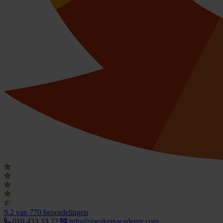
9.2
van 770 beoordelingen
010 433 33 22
info@speakersacademy.com