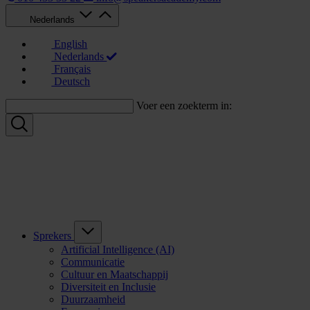
Nederlands
English
Nederlands
Français
Deutsch
Voer een zoekterm in:
Sprekers
Artificial Intelligence (AI)
Communicatie
Cultuur en Maatschappij
Diversiteit en Inclusie
Duurzaamheid