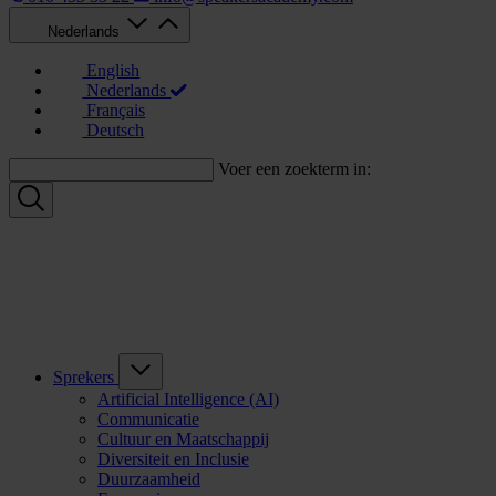
Nederlands
English
Nederlands
Français
Deutsch
Voer een zoekterm in:
Sprekers
Artificial Intelligence (AI)
Communicatie
Cultuur en Maatschappij
Diversiteit en Inclusie
Duurzaamheid