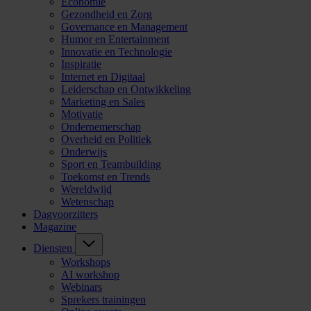
Economie
Gezondheid en Zorg
Governance en Management
Humor en Entertainment
Innovatie en Technologie
Inspiratie
Internet en Digitaal
Leiderschap en Ontwikkeling
Marketing en Sales
Motivatie
Ondernemerschap
Overheid en Politiek
Onderwijs
Sport en Teambuilding
Toekomst en Trends
Wereldwijd
Wetenschap
Dagvoorzitters
Magazine
Diensten
Workshops
AI workshop
Webinars
Sprekers trainingen