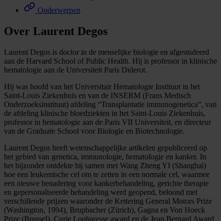
Onderwerpen
Over Laurent Degos
Laurent Degos is doctor in de menselijke biologie en afgestudeerd
aan de Harvard School of Public Health. Hij is professor in klinische
hematologie aan de Universiteit Paris Diderot.
Hij was hoofd van het Universitair Hematologie Instituut in het
Saint-Louis Ziekenhuis en van de INSERM (Frans Medisch
Onderzoeksinstituut) afdeling “Transplantatie immunogenetica”, van
de afdeling klinische bloedziekten in het Saint-Louis Ziekenhuis,
professor in hematologie aan de Paris VII Universiteit, en directeur
van de Graduate School voor Biologie en Biotechnologie.
Laurent Degos heeft wetenschappelijke artikelen gepubliceerd op
het gebied van genetica, immunologie, hematologie en kanker. In
het bijzonder ontdekte hij samen met Wang Zheng YI (Shanghai)
hoe een leukemische cel om te zetten in een normale cel, waarmee
een nieuwe benadering voor kankerbehandeling, gerichte therapie
en gepersonaliseerde behandeling werd geopend, beloond met
verschillende prijzen waaronder de Kettering General Motors Prize
(Washington, 1994), Brupbacher (Zürich), Gagna en Von Hoeck
Prize (Brussel), Curie Loubaresse award en de Jean Bernard Award