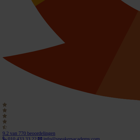
9.2
van 770 beoordelingen
010 433 33 22
info@speakersacademy.com