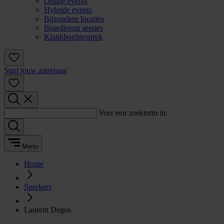
Online events
Hybride events
Bijzondere locaties
Boardroom sessies
Klankbordgesprek
Start jouw aanvraag
Voer een zoekterm in:
Menu
Home
Sprekers
Laurent Degos