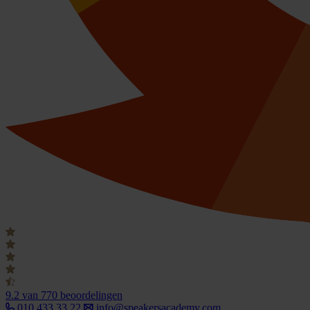
9.2
van 770 beoordelingen
010 433 33 22
info@speakersacademy.com