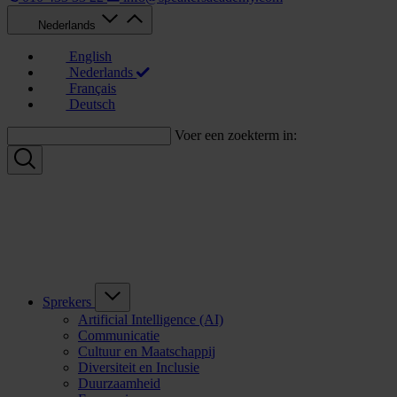
Nederlands
English
Nederlands
Français
Deutsch
Voer een zoekterm in:
Sprekers
Artificial Intelligence (AI)
Communicatie
Cultuur en Maatschappij
Diversiteit en Inclusie
Duurzaamheid