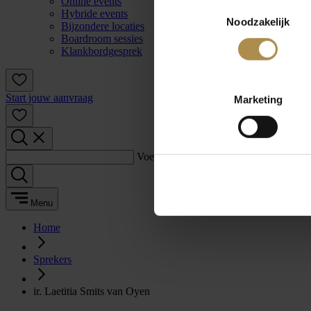
Online events
Toestemmingsselectie
Hybride events
Noodzakelijk
Bijzondere locaties
Boardroom sessies
Klankbordgesprek
Start jouw aanvraag
Marketing
Voer een zoekterm in:
Menu
Home
Sprekers
ir. Laetitia Smits van Oyen