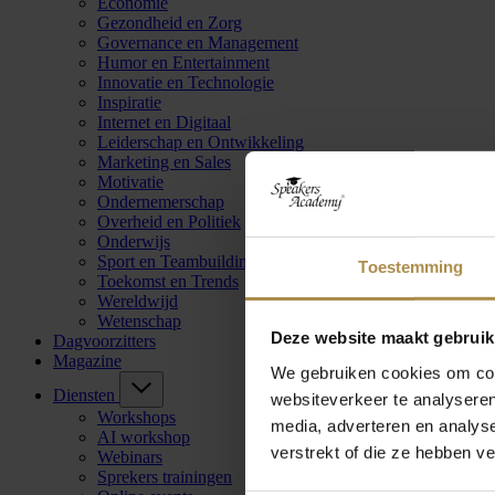
Economie
Gezondheid en Zorg
Governance en Management
Humor en Entertainment
Innovatie en Technologie
Inspiratie
Internet en Digitaal
Leiderschap en Ontwikkeling
Marketing en Sales
Motivatie
Ondernemerschap
Overheid en Politiek
Onderwijs
Sport en Teambuilding
Toestemming
Toekomst en Trends
Wereldwijd
Wetenschap
Deze website maakt gebruik
Dagvoorzitters
Magazine
We gebruiken cookies om cont
Diensten
websiteverkeer te analyseren
Workshops
media, adverteren en analys
AI workshop
verstrekt of die ze hebben v
Webinars
Sprekers trainingen