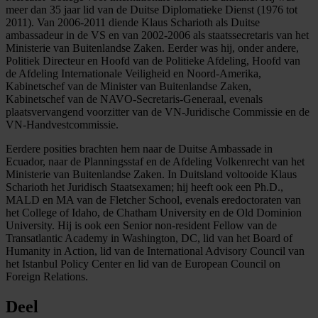
meer dan 35 jaar lid van de Duitse Diplomatieke Dienst (1976 tot
2011). Van 2006-2011 diende Klaus Scharioth als Duitse
ambassadeur in de VS en van 2002-2006 als staatssecretaris van het
Ministerie van Buitenlandse Zaken. Eerder was hij, onder andere,
Politiek Directeur en Hoofd van de Politieke Afdeling, Hoofd van
de Afdeling Internationale Veiligheid en Noord-Amerika,
Kabinetschef van de Minister van Buitenlandse Zaken,
Kabinetschef van de NAVO-Secretaris-Generaal, evenals
plaatsvervangend voorzitter van de VN-Juridische Commissie en de
VN-Handvestcommissie.
Eerdere posities brachten hem naar de Duitse Ambassade in
Ecuador, naar de Planningsstaf en de Afdeling Volkenrecht van het
Ministerie van Buitenlandse Zaken. In Duitsland voltooide Klaus
Scharioth het Juridisch Staatsexamen; hij heeft ook een Ph.D.,
MALD en MA van de Fletcher School, evenals eredoctoraten van
het College of Idaho, de Chatham University en de Old Dominion
University. Hij is ook een Senior non-resident Fellow van de
Transatlantic Academy in Washington, DC, lid van het Board of
Humanity in Action, lid van de International Advisory Council van
het Istanbul Policy Center en lid van de European Council on
Foreign Relations.
Deel