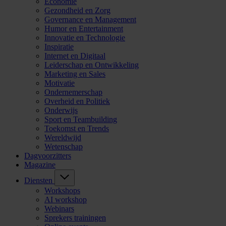
Economie
Gezondheid en Zorg
Governance en Management
Humor en Entertainment
Innovatie en Technologie
Inspiratie
Internet en Digitaal
Leiderschap en Ontwikkeling
Marketing en Sales
Motivatie
Ondernemerschap
Overheid en Politiek
Onderwijs
Sport en Teambuilding
Toekomst en Trends
Wereldwijd
Wetenschap
Dagvoorzitters
Magazine
Diensten
Workshops
AI workshop
Webinars
Sprekers trainingen