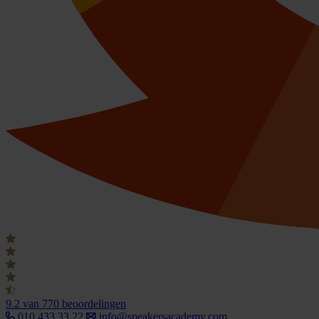
9.2
van 770 beoordelingen
010 433 33 22
info@speakersacademy.com