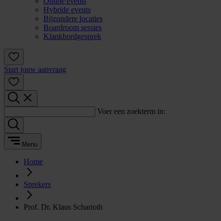
Online events
Hybride events
Bijzondere locaties
Boardroom sessies
Klankbordgesprek
Start jouw aanvraag
Voer een zoekterm in:
Menu
Home
Sprekers
Prof. Dr. Klaus Scharioth