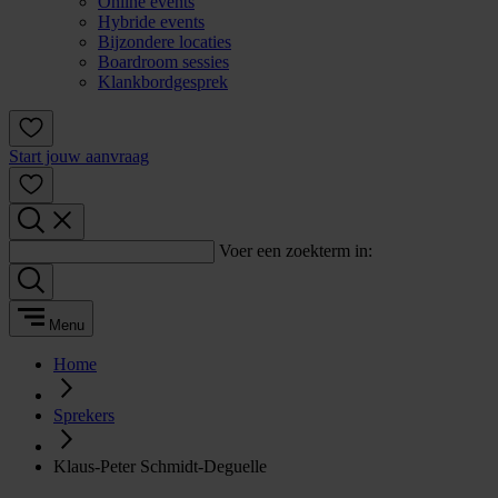
Online events
Hybride events
Bijzondere locaties
Boardroom sessies
Klankbordgesprek
Start jouw aanvraag
Voer een zoekterm in:
Menu
Home
Sprekers
Klaus-Peter Schmidt-Deguelle