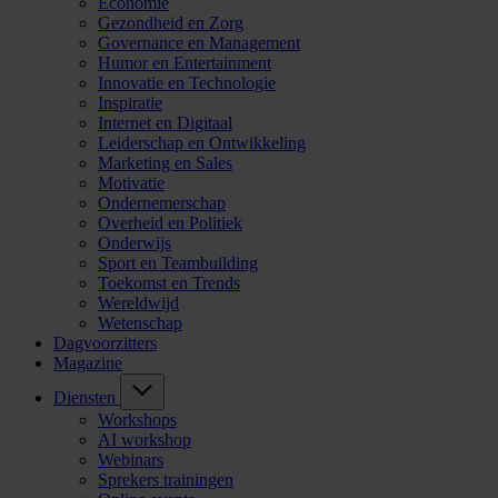
Economie
Gezondheid en Zorg
Governance en Management
Humor en Entertainment
Innovatie en Technologie
Inspiratie
Internet en Digitaal
Leiderschap en Ontwikkeling
Marketing en Sales
Motivatie
Ondernemerschap
Overheid en Politiek
Onderwijs
Sport en Teambuilding
Toekomst en Trends
Wereldwijd
Wetenschap
Dagvoorzitters
Magazine
Diensten
Workshops
AI workshop
Webinars
Sprekers trainingen