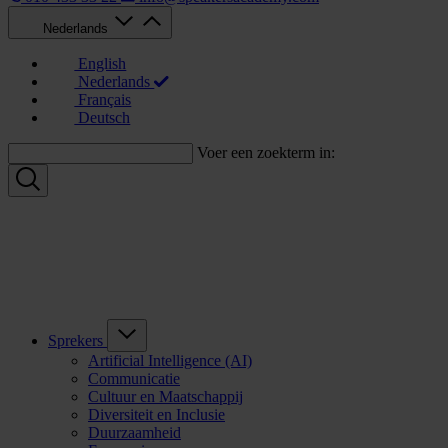
Nederlands
English
Nederlands
Français
Deutsch
Voer een zoekterm in:
Sprekers
Artificial Intelligence (AI)
Communicatie
Cultuur en Maatschappij
Diversiteit en Inclusie
Duurzaamheid