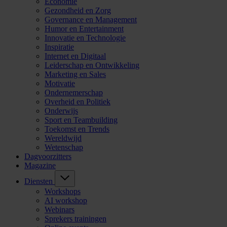
Economie
Gezondheid en Zorg
Governance en Management
Humor en Entertainment
Innovatie en Technologie
Inspiratie
Internet en Digitaal
Leiderschap en Ontwikkeling
Marketing en Sales
Motivatie
Ondernemerschap
Overheid en Politiek
Onderwijs
Sport en Teambuilding
Toekomst en Trends
Wereldwijd
Wetenschap
Dagvoorzitters
Magazine
Diensten
Workshops
AI workshop
Webinars
Sprekers trainingen