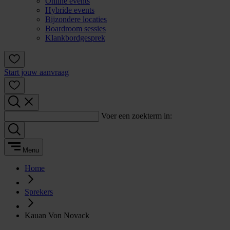
Online events
Hybride events
Bijzondere locaties
Boardroom sessies
Klankbordgesprek
Start jouw aanvraag
Voer een zoekterm in:
Menu
Home
Sprekers
Kauan Von Novack