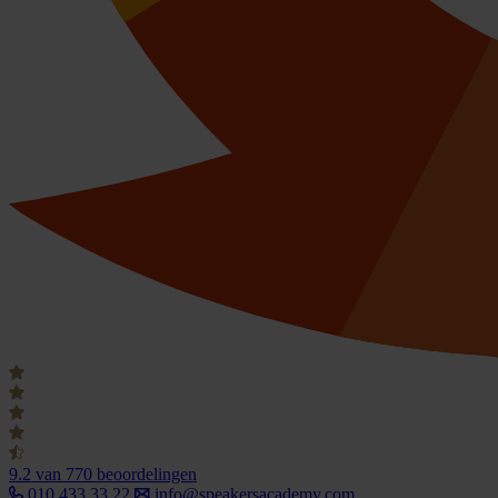
9.2
van 770 beoordelingen
010 433 33 22
info@speakersacademy.com