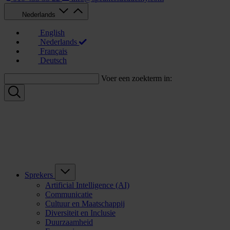
Nederlands
English
Nederlands
Français
Deutsch
Voer een zoekterm in:
Sprekers
Artificial Intelligence (AI)
Communicatie
Cultuur en Maatschappij
Diversiteit en Inclusie
Duurzaamheid