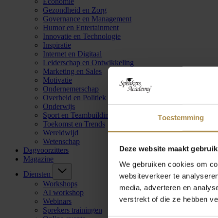
Economie
Gezondheid en Zorg
Governance en Management
Humor en Entertainment
Innovatie en Technologie
Inspiratie
Internet en Digitaal
Leiderschap en Ontwikkeling
Marketing en Sales
Motivatie
Ondernemerschap
Overheid en Politiek
Onderwijs
Sport en Teambuilding
Toestemming
Toekomst en Trends
Wereldwijd
Wetenschap
Deze website maakt gebruik
Dagvoorzitters
Magazine
We gebruiken cookies om cont
Diensten
websiteverkeer te analyseren
Workshops
media, adverteren en analys
AI workshop
verstrekt of die ze hebben v
Webinars
Sprekers trainingen