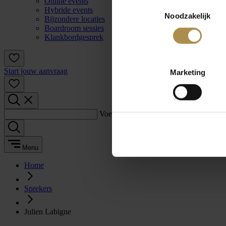
Online events
Toestemmingsselectie
Hybride events
Noodzakelijk
Bijzondere locaties
Boardroom sessies
Klankbordgesprek
Start jouw aanvraag
Marketing
Voer een zoekterm in:
Menu
Home
Sprekers
Julien Labigne