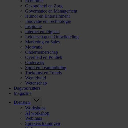
Economie
Gezondheid en Zorg
Governance en Management
Humor en Entertainment
Innovatie en Technologie
Inspiratie
Internet en Digitaal
Leiderschap en Ontwikkeling
Marketing en Sales
Motivatie
Ondernemerschap
Overheid en Politiek
Onderwijs
Sport en Teambuilding
Toekomst en Trends
Wereldwijd
Wetenschap
Dagvoorzitters
Magazine
Diensten
Workshops
AI workshop
Webinars
Sprekers trainingen