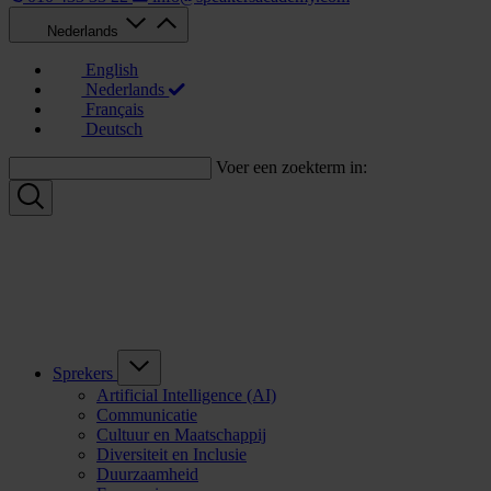
Nederlands
English
Nederlands
Français
Deutsch
Voer een zoekterm in:
Sprekers
Artificial Intelligence (AI)
Communicatie
Cultuur en Maatschappij
Diversiteit en Inclusie
Duurzaamheid