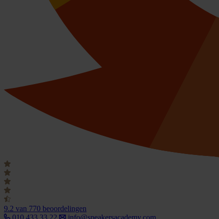
9.2
van 770 beoordelingen
010 433 33 22
info@speakersacademy.com