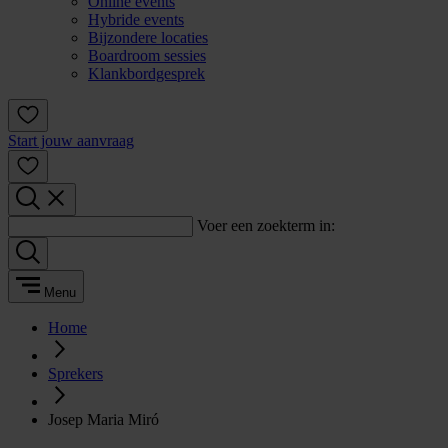
Online events
Hybride events
Bijzondere locaties
Boardroom sessies
Klankbordgesprek
Start jouw aanvraag
Voer een zoekterm in:
Menu
Home
Sprekers
Josep Maria Miró