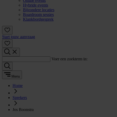
Online events
Hybride events
Bijzondere locaties
Boardroom sessies
Klankbordgesprek
Start jouw aanvraag
Voer een zoekterm in:
Menu
Home
Sprekers
Jos Boonstra