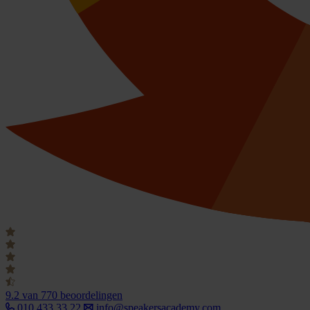
9.2
van 770 beoordelingen
010 433 33 22
info@speakersacademy.com