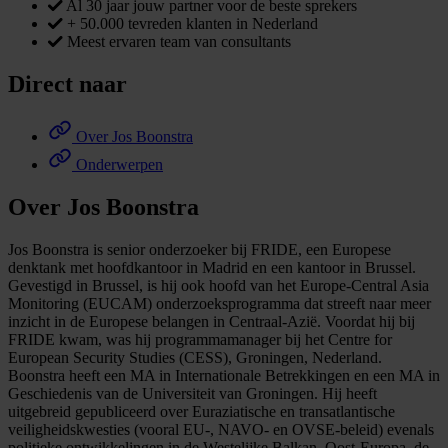
Al 30 jaar jouw partner voor de beste sprekers
+ 50.000 tevreden klanten in Nederland
Meest ervaren team van consultants
Direct naar
Over Jos Boonstra
Onderwerpen
Over Jos Boonstra
Jos Boonstra is senior onderzoeker bij FRIDE, een Europese
denktank met hoofdkantoor in Madrid en een kantoor in Brussel.
Gevestigd in Brussel, is hij ook hoofd van het Europe-Central Asia
Monitoring (EUCAM) onderzoeksprogramma dat streeft naar meer
inzicht in de Europese belangen in Centraal-Azië. Voordat hij bij
FRIDE kwam, was hij programmamanager bij het Centre for
European Security Studies (CESS), Groningen, Nederland.
Boonstra heeft een MA in Internationale Betrekkingen en een MA in
Geschiedenis van de Universiteit van Groningen. Hij heeft
uitgebreid gepubliceerd over Euraziatische en transatlantische
veiligheidskwesties (vooral EU-, NAVO- en OVSE-beleid) evenals
politieke ontwikkelingen in de Westelijke Balkan, Oost-Europa, de