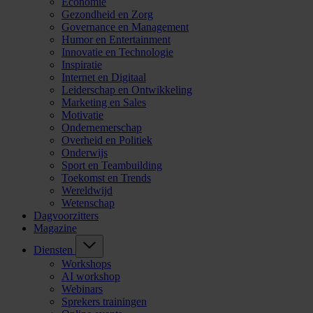
Economie
Gezondheid en Zorg
Governance en Management
Humor en Entertainment
Innovatie en Technologie
Inspiratie
Internet en Digitaal
Leiderschap en Ontwikkeling
Marketing en Sales
Motivatie
Ondernemerschap
Overheid en Politiek
Onderwijs
Sport en Teambuilding
Toekomst en Trends
Wereldwijd
Wetenschap
Dagvoorzitters
Magazine
Diensten
Workshops
AI workshop
Webinars
Sprekers trainingen