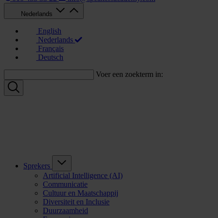
Nederlands
English
Nederlands
Français
Deutsch
Voer een zoekterm in:
Sprekers
Artificial Intelligence (AI)
Communicatie
Cultuur en Maatschappij
Diversiteit en Inclusie
Duurzaamheid