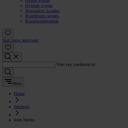
Online events
Hybride events
Bijzondere locaties
Boardroom sessies
Klankbordgesprek
Start jouw aanvraag
Voer een zoekterm in:
Menu
Home
Sprekers
Joris Merks