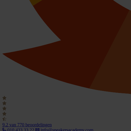
9.2
van 770 beoordelingen
010 433 33 22
info@speakersacademy.com