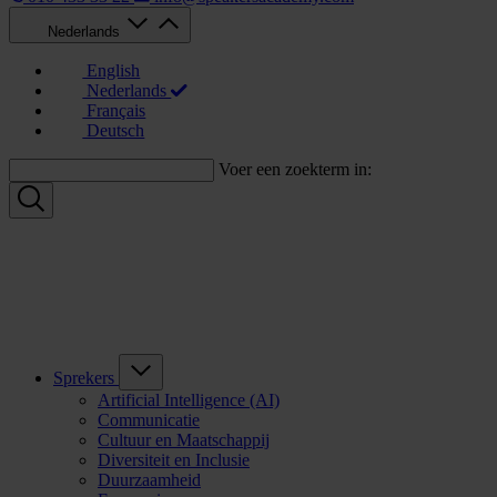
Nederlands
English
Nederlands
Français
Deutsch
Voer een zoekterm in:
Sprekers
Artificial Intelligence (AI)
Communicatie
Cultuur en Maatschappij
Diversiteit en Inclusie
Duurzaamheid