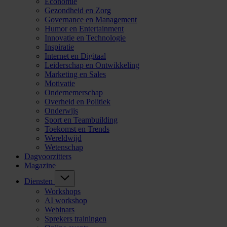
Economie
Gezondheid en Zorg
Governance en Management
Humor en Entertainment
Innovatie en Technologie
Inspiratie
Internet en Digitaal
Leiderschap en Ontwikkeling
Marketing en Sales
Motivatie
Ondernemerschap
Overheid en Politiek
Onderwijs
Sport en Teambuilding
Toekomst en Trends
Wereldwijd
Wetenschap
Dagvoorzitters
Magazine
Diensten
Workshops
AI workshop
Webinars
Sprekers trainingen