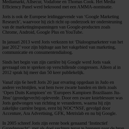
Mediamarkt, Allsecur, Vodafone en Thomas Cook. Het Media
Efficiency Panel werd bekroond met een AMMA-nominatie.
Joris is ook de Europese leidinggevende van ‘Google Marketing
Research’, waarvoor hij zich richt op onderzoek ter ondersteuning
van de marketinginspanningen van Google-producten zoals
Chrome, Android, Google Plus en YouTube.
In januari 2013 werd Joris verkozen tot ‘Dialoogmarketeer van het
jaar 2012’ voor zijn bijdrage aan het vakgebied van marketing,
communicatie en consumentendialoog.
Sinds het begin van zijn carrière bij Google werd Joris vaak
gevraagd om te spreken op verschillende congressen. Alleen al in
2012 sprak hij meer dan 50 keer publiekelijk.
Vanaf zijn 6e heeft Joris 20 jaar ervaring opgedaan in Judo en
andere vechtstijlen, wat hem twee zwarte banden en titels zoals
‘Open Duits Kampioen’ en ‘Europees Kampioen Braziliaans Jiu-
Jitsu’ (grondgevecht) opleverde. Door een zware knieblessure was
Joris gedwongen van richting te veranderen, waarna hij zijn
zakelijke carrière begon, eerst bij NOC*NSF, gevolgd door
Accenture, Ara Advertising, GFK, Metrixlab en nu bij Google.
In 2005 schreef Joris zijn eerste boek genaamd ‘Instinctief
Grondgevecht’, met als doel vechters terug te brengen naar de bron