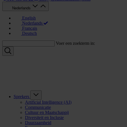
Nederlands
English
Nederlands
Français
Deutsch
Voer een zoekterm in:
Sprekers
Artificial Intelligence (AI)
Communicatie
Cultuur en Maatschappij
Diversiteit en Inclusie
Duurzaamheid