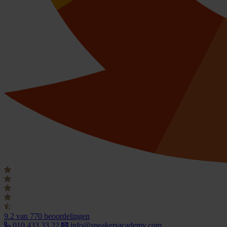
9.2
van 770 beoordelingen
010 433 33 22
info@speakersacademy.com