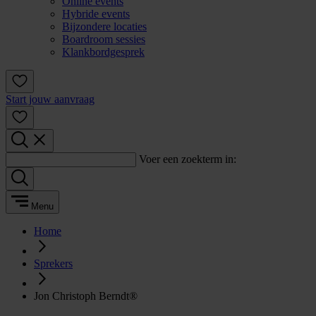
Online events
Hybride events
Bijzondere locaties
Boardroom sessies
Klankbordgesprek
Start jouw aanvraag
Voer een zoekterm in:
Menu
Home
Sprekers
Jon Christoph Berndt®