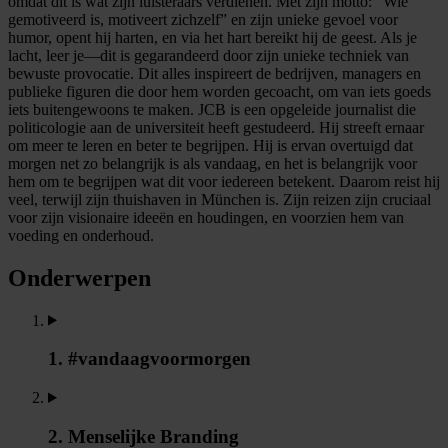
omdat dit is wat zijn luisteraars verdienen. Met zijn motto: “Wie
gemotiveerd is, motiveert zichzelf” en zijn unieke gevoel voor
humor, opent hij harten, en via het hart bereikt hij de geest. Als je
lacht, leer je—dit is gegarandeerd door zijn unieke techniek van
bewuste provocatie. Dit alles inspireert de bedrijven, managers en
publieke figuren die door hem worden gecoacht, om van iets goeds
iets buitengewoons te maken. JCB is een opgeleide journalist die
politicologie aan de universiteit heeft gestudeerd. Hij streeft ernaar
om meer te leren en beter te begrijpen. Hij is ervan overtuigd dat
morgen net zo belangrijk is als vandaag, en het is belangrijk voor
hem om te begrijpen wat dit voor iedereen betekent. Daarom reist hij
veel, terwijl zijn thuishaven in München is. Zijn reizen zijn cruciaal
voor zijn visionaire ideeën en houdingen, en voorzien hem van
voeding en onderhoud.
Onderwerpen
1. #vandaagvoormorgen
2. Menselijke Branding