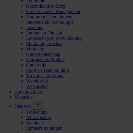
Economie
Gezondheid en Zorg
Governance en Management
Humor en Entertainment
Innovatie en Technologie
Inspiratie
Internet en Digitaal
Leiderschap en Ontwikkeling
Marketing en Sales
Motivatie
Ondernemerschap
Overheid en Politiek
Onderwijs
Sport en Teambuilding
Toekomst en Trends
Wereldwijd
Wetenschap
Dagvoorzitters
Magazine
Diensten
Workshops
AI workshop
Webinars
Sprekers trainingen