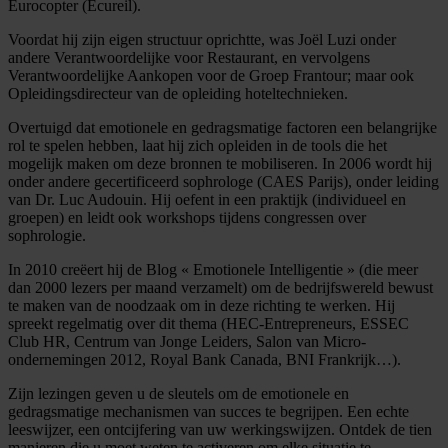
Eurocopter (Ecureil).
Voordat hij zijn eigen structuur oprichtte, was Joël Luzi onder
andere Verantwoordelijke voor Restaurant, en vervolgens
Verantwoordelijke Aankopen voor de Groep Frantour; maar ook
Opleidingsdirecteur van de opleiding hoteltechnieken.
Overtuigd dat emotionele en gedragsmatige factoren een belangrijke
rol te spelen hebben, laat hij zich opleiden in de tools die het
mogelijk maken om deze bronnen te mobiliseren. In 2006 wordt hij
onder andere gecertificeerd sophrologe (CAES Parijs), onder leiding
van Dr. Luc Audouin. Hij oefent in een praktijk (individueel en
groepen) en leidt ook workshops tijdens congressen over
sophrologie.
In 2010 creëert hij de Blog « Emotionele Intelligentie » (die meer
dan 2000 lezers per maand verzamelt) om de bedrijfswereld bewust
te maken van de noodzaak om in deze richting te werken. Hij
spreekt regelmatig over dit thema (HEC-Entrepreneurs, ESSEC
Club HR, Centrum van Jonge Leiders, Salon van Micro-
ondernemingen 2012, Royal Bank Canada, BNI Frankrijk…).
Zijn lezingen geven u de sleutels om de emotionele en
gedragsmatige mechanismen van succes te begrijpen. Een echte
leeswijzer, een ontcijfering van uw werkingswijzen. Ontdek de tien
manieren die u moet weten te activeren om elke situatie te