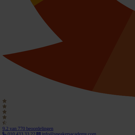
9.2
van 770 beoordelingen
010 433 33 22
info@speakersacademy.com