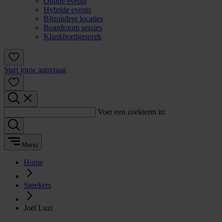
Online events
Hybride events
Bijzondere locaties
Boardroom sessies
Klankbordgesprek
Start jouw aanvraag
Voer een zoekterm in:
Menu
Home
Sprekers
Joël Luzi