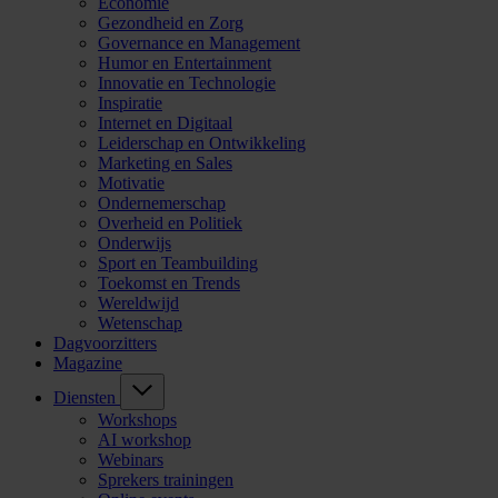
Economie
Gezondheid en Zorg
Governance en Management
Humor en Entertainment
Innovatie en Technologie
Inspiratie
Internet en Digitaal
Leiderschap en Ontwikkeling
Marketing en Sales
Motivatie
Ondernemerschap
Overheid en Politiek
Onderwijs
Sport en Teambuilding
Toekomst en Trends
Wereldwijd
Wetenschap
Dagvoorzitters
Magazine
Diensten
Workshops
AI workshop
Webinars
Sprekers trainingen