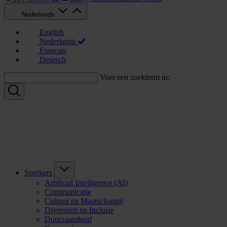
Nederlands
English
Nederlands
Français
Deutsch
Voer een zoekterm in:
Sprekers
Artificial Intelligence (AI)
Communicatie
Cultuur en Maatschappij
Diversiteit en Inclusie
Duurzaamheid