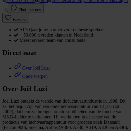
010 433 33 22
info@speakersacademy.com
Offerte aanvragen
Chat met ons
Favoriet
Al 30 jaar jouw partner voor de beste sprekers
+ 50.000 tevreden klanten in Nederland
Meest ervaren team van consultants
Direct naar
Over Joël Luzi
Onderwerpen
Over Joël Luzi
Joël Luzi ontdekt de wereld van de luchtvaartindustrie in 1998. Dit
zal het begin zijn van een ondernemersavontuur van 12 jaar (tot
2009), dat hem zal brengen om de subtiliteiten van de functie van
MKB-Leider te verkennen. Hij werkt toen in de sector van de
productie van luchtvaartapparatuur voor groepen zoals Dassault
(Falcon 900), Snecma, Airbus (A380, A330, A319, A320 en A340),