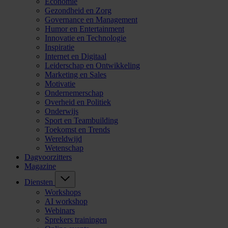
Economie
Gezondheid en Zorg
Governance en Management
Humor en Entertainment
Innovatie en Technologie
Inspiratie
Internet en Digitaal
Leiderschap en Ontwikkeling
Marketing en Sales
Motivatie
Ondernemerschap
Overheid en Politiek
Onderwijs
Sport en Teambuilding
Toekomst en Trends
Wereldwijd
Wetenschap
Dagvoorzitters
Magazine
Diensten
Workshops
AI workshop
Webinars
Sprekers trainingen