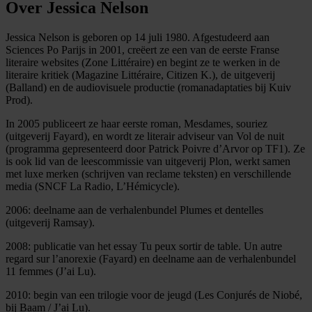
Over Jessica Nelson
Jessica Nelson is geboren op 14 juli 1980. Afgestudeerd aan
Sciences Po Parijs in 2001, creëert ze een van de eerste Franse
literaire websites (Zone Littéraire) en begint ze te werken in de
literaire kritiek (Magazine Littéraire, Citizen K.), de uitgeverij
(Balland) en de audiovisuele productie (romanadaptaties bij Kuiv
Prod).
In 2005 publiceert ze haar eerste roman, Mesdames, souriez
(uitgeverij Fayard), en wordt ze literair adviseur van Vol de nuit
(programma gepresenteerd door Patrick Poivre d’Arvor op TF1). Ze
is ook lid van de leescommissie van uitgeverij Plon, werkt samen
met luxe merken (schrijven van reclame teksten) en verschillende
media (SNCF La Radio, L’Hémicycle).
2006: deelname aan de verhalenbundel Plumes et dentelles
(uitgeverij Ramsay).
2008: publicatie van het essay Tu peux sortir de table. Un autre
regard sur l’anorexie (Fayard) en deelname aan de verhalenbundel
11 femmes (J’ai Lu).
2010: begin van een trilogie voor de jeugd (Les Conjurés de Niobé,
bij Baam / J’ai Lu).