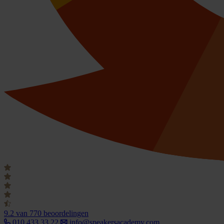
9.2
van 770 beoordelingen
010 433 33 22
info@speakersacademy.com