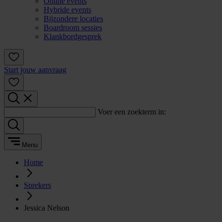
Online events
Hybride events
Bijzondere locaties
Boardroom sessies
Klankbordgesprek
Start jouw aanvraag
Voer een zoekterm in:
Menu
Home
Sprekers
Jessica Nelson