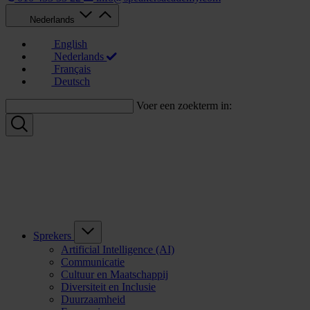
Nederlands
English
Nederlands
Français
Deutsch
Voer een zoekterm in:
Sprekers
Artificial Intelligence (AI)
Communicatie
Cultuur en Maatschappij
Diversiteit en Inclusie
Duurzaamheid