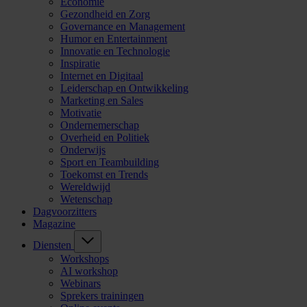
Economie
Gezondheid en Zorg
Governance en Management
Humor en Entertainment
Innovatie en Technologie
Inspiratie
Internet en Digitaal
Leiderschap en Ontwikkeling
Marketing en Sales
Motivatie
Ondernemerschap
Overheid en Politiek
Onderwijs
Sport en Teambuilding
Toekomst en Trends
Wereldwijd
Wetenschap
Dagvoorzitters
Magazine
Diensten
Workshops
AI workshop
Webinars
Sprekers trainingen