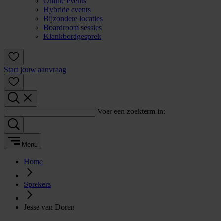
Online events
Hybride events
Bijzondere locaties
Boardroom sessies
Klankbordgesprek
Start jouw aanvraag
Voer een zoekterm in:
Menu
Home
Sprekers
Jesse van Doren