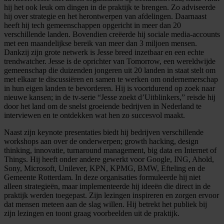
hij het ook leuk om dingen in de praktijk te brengen. Zo adviseerde
hij over strategie en het herontwerpen van afdelingen. Daarnaast
heeft hij tech gemeenschappen opgericht in meer dan 20
verschillende landen. Bovendien creëerde hij sociale media-accounts
met een maandelijkse bereik van meer dan 3 miljoen mensen.
Dankzij zijn grote netwerk is Jesse breed inzetbaar en een echte
trendwatcher. Jesse is de oprichter van Tomorrow, een wereldwijde
gemeenschap die duizenden jongeren uit 20 landen in staat stelt om
met elkaar te discussiëren en samen te werken om ondernemerschap
in hun eigen landen te bevorderen. Hij is voortdurend op zoek naar
nieuwe kansen; in de tv-serie “Jesse zoekt d’Uitblinkers,” reisde hij
door het land om de snelst groeiende bedrijven in Nederland te
interviewen en te ontdekken wat hen zo succesvol maakt.
Naast zijn keynote presentaties biedt hij bedrijven verschillende
workshops aan over de onderwerpen; growth hacking, design
thinking, innovatie, turnaround management, big data en Internet of
Things. Hij heeft onder andere gewerkt voor Google, ING, Ahold,
Sony, Microsoft, Unilever, KPN, KPMG, BMW, Efteling en de
Gemeente Rotterdam. In deze organisaties formuleerde hij niet
alleen strategieën, maar implementeerde hij ideeën die direct in de
praktijk werden toegepast. Zijn lezingen inspireren en zorgen ervoor
dat mensen meteen aan de slag willen. Hij betrekt het publiek bij
zijn lezingen en toont graag voorbeelden uit de praktijk.