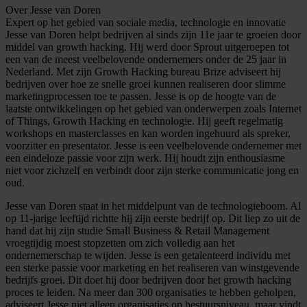
Over Jesse van Doren
Expert op het gebied van sociale media, technologie en innovatie
Jesse van Doren helpt bedrijven al sinds zijn 11e jaar te groeien door
middel van growth hacking. Hij werd door Sprout uitgeroepen tot
een van de meest veelbelovende ondernemers onder de 25 jaar in
Nederland. Met zijn Growth Hacking bureau Brize adviseert hij
bedrijven over hoe ze snelle groei kunnen realiseren door slimme
marketingprocessen toe te passen. Jesse is op de hoogte van de
laatste ontwikkelingen op het gebied van onderwerpen zoals Internet
of Things, Growth Hacking en technologie. Hij geeft regelmatig
workshops en masterclasses en kan worden ingehuurd als spreker,
voorzitter en presentator. Jesse is een veelbelovende ondernemer met
een eindeloze passie voor zijn werk. Hij houdt zijn enthousiasme
niet voor zichzelf en verbindt door zijn sterke communicatie jong en
oud.
Jesse van Doren staat in het middelpunt van de technologieboom. Al
op 11-jarige leeftijd richtte hij zijn eerste bedrijf op. Dit liep zo uit de
hand dat hij zijn studie Small Business & Retail Management
vroegtijdig moest stopzetten om zich volledig aan het
ondernemerschap te wijden. Jesse is een getalenteerd individu met
een sterke passie voor marketing en het realiseren van winstgevende
bedrijfs groei. Dit doet hij door bedrijven door het growth hacking
proces te leiden. Na meer dan 300 organisaties te hebben geholpen,
adviseert Jesse niet alleen organisaties op bestuursniveau, maar vindt