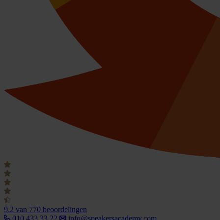
9.2
van 770 beoordelingen
010 433 33 22
info@speakersacademy.com