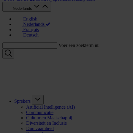
Nederlands
English
Nederlands
Français
Deutsch
Voer een zoekterm in:
Sprekers
Artificial Intelligence (AI)
Communicatie
Cultuur en Maatschappij
Diversiteit en Inclusie
Duurzaamheid