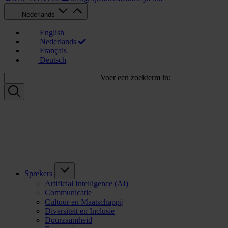
Nederlands
English
Nederlands
Français
Deutsch
Voer een zoekterm in:
Sprekers
Artificial Intelligence (AI)
Communicatie
Cultuur en Maatschappij
Diversiteit en Inclusie
Duurzaamheid