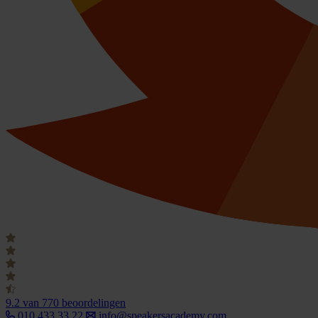
9.2
van 770 beoordelingen
010 433 33 22
info@speakersacademy.com