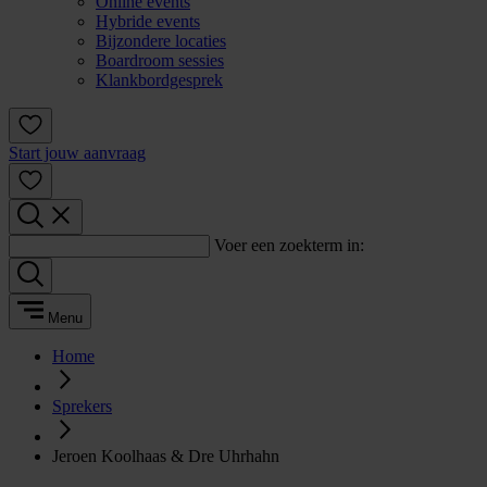
Online events
Hybride events
Bijzondere locaties
Boardroom sessies
Klankbordgesprek
Start jouw aanvraag
Voer een zoekterm in:
Menu
Home
Sprekers
Jeroen Koolhaas & Dre Uhrhahn