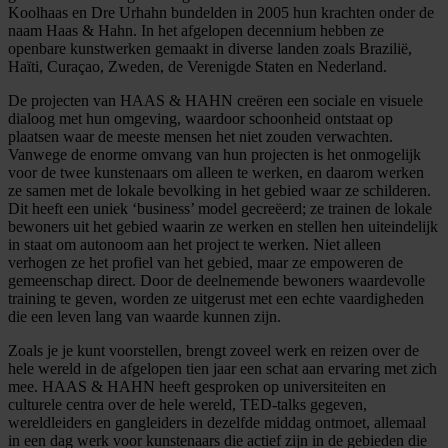
Koolhaas en Dre Urhahn bundelden in 2005 hun krachten onder de
naam Haas & Hahn. In het afgelopen decennium hebben ze
openbare kunstwerken gemaakt in diverse landen zoals Brazilië,
Haïti, Curaçao, Zweden, de Verenigde Staten en Nederland.
De projecten van HAAS & HAHN creëren een sociale en visuele
dialoog met hun omgeving, waardoor schoonheid ontstaat op
plaatsen waar de meeste mensen het niet zouden verwachten.
Vanwege de enorme omvang van hun projecten is het onmogelijk
voor de twee kunstenaars om alleen te werken, en daarom werken
ze samen met de lokale bevolking in het gebied waar ze schilderen.
Dit heeft een uniek ‘business’ model gecreëerd; ze trainen de lokale
bewoners uit het gebied waarin ze werken en stellen hen uiteindelijk
in staat om autonoom aan het project te werken. Niet alleen
verhogen ze het profiel van het gebied, maar ze empoweren de
gemeenschap direct. Door de deelnemende bewoners waardevolle
training te geven, worden ze uitgerust met een echte vaardigheden
die een leven lang van waarde kunnen zijn.
Zoals je je kunt voorstellen, brengt zoveel werk en reizen over de
hele wereld in de afgelopen tien jaar een schat aan ervaring met zich
mee. HAAS & HAHN heeft gesproken op universiteiten en
culturele centra over de hele wereld, TED-talks gegeven,
wereldleiders en gangleiders in dezelfde middag ontmoet, allemaal
in een dag werk voor kunstenaars die actief zijn in de gebieden die