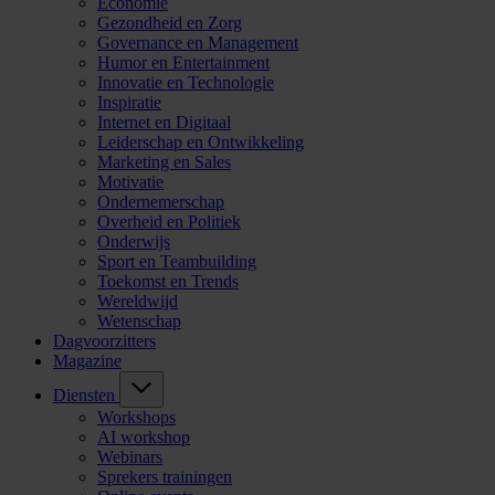
Economie
Gezondheid en Zorg
Governance en Management
Humor en Entertainment
Innovatie en Technologie
Inspiratie
Internet en Digitaal
Leiderschap en Ontwikkeling
Marketing en Sales
Motivatie
Ondernemerschap
Overheid en Politiek
Onderwijs
Sport en Teambuilding
Toekomst en Trends
Wereldwijd
Wetenschap
Dagvoorzitters
Magazine
Diensten
Workshops
AI workshop
Webinars
Sprekers trainingen