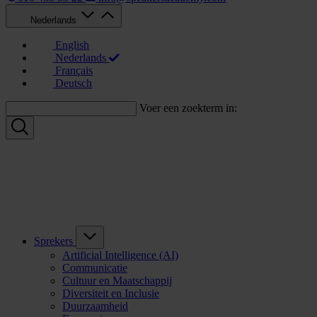
Nederlands
English
Nederlands
Français
Deutsch
Voer een zoekterm in:
Sprekers
Artificial Intelligence (AI)
Communicatie
Cultuur en Maatschappij
Diversiteit en Inclusie
Duurzaamheid