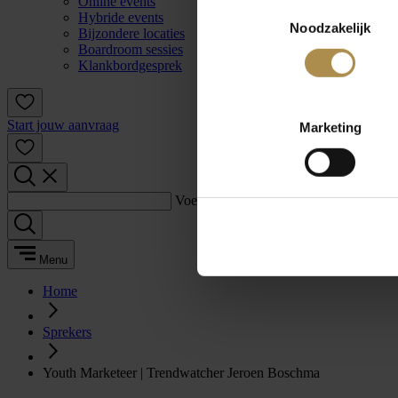
Online events
Toestemmingsselectie
Hybride events
Noodzakelijk
Bijzondere locaties
Boardroom sessies
Klankbordgesprek
Start jouw aanvraag
Marketing
Voer een zoekterm in:
Menu
Home
Sprekers
Youth Marketeer | Trendwatcher Jeroen Boschma