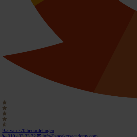
9.2
van 770 beoordelingen
010 433 33 22
info@speakersacademy.com