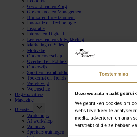
Economie
Gezondheid en Zorg
Governance en Management
Humor en Entertainment
Innovatie en Technologie
Inspiratie
Internet en Digitaal
Leiderschap en Ontwikkeling
Marketing en Sales
Motivatie
Ondernemerschap
Overheid en Politiek
Onderwijs
Sport en Teambuilding
Toestemming
Toekomst en Trends
Wereldwijd
Wetenschap
Deze website maakt gebruik
Dagvoorzitters
Magazine
We gebruiken cookies om cont
Diensten
websiteverkeer te analyseren
Workshops
media, adverteren en analys
AI workshop
verstrekt of die ze hebben v
Webinars
Sprekers trainingen