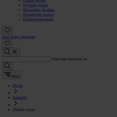
Online events
Hybride events
Bijzondere locaties
Boardroom sessies
Klankbordgesprek
Start jouw aanvraag
Voer een zoekterm in:
Menu
Home
Sprekers
Jérémie Azou