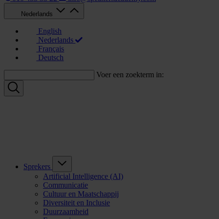
Nederlands
English
Nederlands
Français
Deutsch
Voer een zoekterm in:
Sprekers
Artificial Intelligence (AI)
Communicatie
Cultuur en Maatschappij
Diversiteit en Inclusie
Duurzaamheid