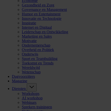
Economie
Gezondheid en Zorg
Governance en Management
Humor en Entertainment
Innovatie en Technologie
Inspiratie
Internet en Digitaal
Leiderschap en Ontwikkeling
Marketing en Sales
Motivatie
Ondernemerschap
Overheid en Politiek
Onderwijs
Sport en Teambuilding
Toekomst en Trends
Wereldwijd
Wetenschap
Dagvoorzitters
Magazine
Diensten
Workshops
AI workshop
Webinars
Sprekers trainingen