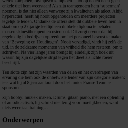
wereldkampioen, olympisch kampioen… tot op heden heeft geen
enkele titel hem weerstaan! Als zijn teamgenoten hem ‘superman’
noemen, is dat niet alleen vanwege zijn kwaliteiten als atleet. Altijd
hyperactief, heeft hij nooit opgehouden om meerdere projecten
tegelijk te leiden. Ondanks de offers stelt dit dubbele leven hem in
staat om op 27-jarige leeftijd een dubbele diploma te behalen:
masseur-kinésitherapeut en osteopaat. Dit zorgt ervoor dat hij
regelmatig in bedrijven optreedt om het personeel bewust te maken
van ‘Beweging en Houdingen’. Nooit verzadigd, vindt hij zelfs de
tijd, in de zeldzame momenten van vrijheid die hem resteren, om te
schrijven. Na vier lange jaren brengt hij eindelijk zijn boek uit
waarin hij zijn dagelijkse strijd tegen het dieet als lichte roeier
beschrijft.
Ten slotte zijn het zijn waarden van delen en het overdragen van
ervaring die hem ook de onbetwiste leider van zijn categorie maken:
iets wat hij al 8 jaar aantoont door het Junior Franse Team te
sponsoren.
Zijn hobby: muziek maken. Drums, gitaar, piano, met een opleiding
of autodidactisch, hij schrikt niet terug voor moeilijkheden, want
niets weerstaat training…
Onderwerpen