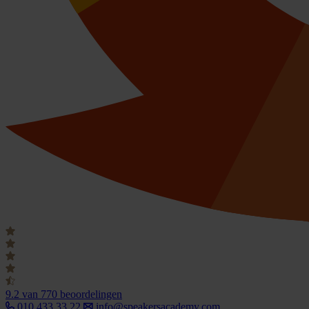
9.2
van 770 beoordelingen
010 433 33 22
info@speakersacademy.com