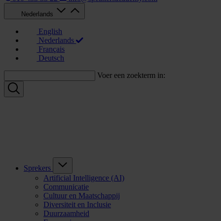
Nederlands
English
Nederlands
Français
Deutsch
Voer een zoekterm in:
Sprekers
Artificial Intelligence (AI)
Communicatie
Cultuur en Maatschappij
Diversiteit en Inclusie
Duurzaamheid