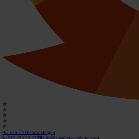
9.2
van 770 beoordelingen
010 433 33 22
info@speakersacademy.com