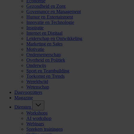
Economie
Gezondheid en Zorg
Governance en Management
Humor en Entertainment
Innovatie en Technologie
Inspiratie
Internet en Digitaal
Leiderschap en Ontwikkeling
Marketing en Sales
Motivatie
Ondernemerschap
Overheid en Politiek
Onderwijs
Sport en Teambuilding
Toekomst en Trends
Wereldwijd
Wetenschap
Dagvoorzitters
Magazine
Diensten
Workshops
AI workshop
Webinars
Sprekers trainingen