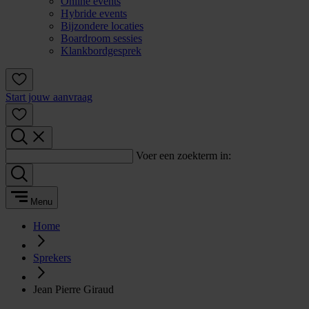
Online events
Hybride events
Bijzondere locaties
Boardroom sessies
Klankbordgesprek
Start jouw aanvraag
Voer een zoekterm in:
Menu
Home
Sprekers
Jean Pierre Giraud