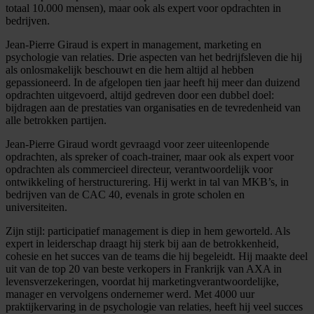
totaal 10.000 mensen), maar ook als expert voor opdrachten in
bedrijven.
Jean-Pierre Giraud is expert in management, marketing en
psychologie van relaties. Drie aspecten van het bedrijfsleven die hij
als onlosmakelijk beschouwt en die hem altijd al hebben
gepassioneerd. In de afgelopen tien jaar heeft hij meer dan duizend
opdrachten uitgevoerd, altijd gedreven door een dubbel doel:
bijdragen aan de prestaties van organisaties en de tevredenheid van
alle betrokken partijen.
Jean-Pierre Giraud wordt gevraagd voor zeer uiteenlopende
opdrachten, als spreker of coach-trainer, maar ook als expert voor
opdrachten als commercieel directeur, verantwoordelijk voor
ontwikkeling of herstructurering. Hij werkt in tal van MKB’s, in
bedrijven van de CAC 40, evenals in grote scholen en
universiteiten.
Zijn stijl: participatief management is diep in hem geworteld. Als
expert in leiderschap draagt hij sterk bij aan de betrokkenheid,
cohesie en het succes van de teams die hij begeleidt. Hij maakte deel
uit van de top 20 van beste verkopers in Frankrijk van AXA in
levensverzekeringen, voordat hij marketingverantwoordelijke,
manager en vervolgens ondernemer werd. Met 4000 uur
praktijkervaring in de psychologie van relaties, heeft hij veel succes