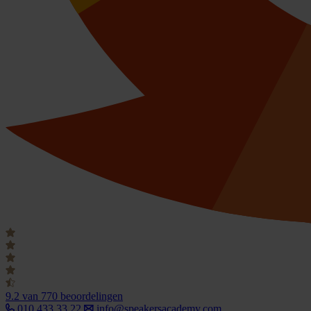
9.2
van 770 beoordelingen
010 433 33 22
info@speakersacademy.com