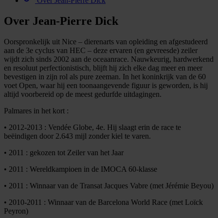
Over Jean-Pierre Dick
Over Jean-Pierre Dick
Oorspronkelijk uit Nice – dierenarts van opleiding en afgestudeerd
aan de 3e cyclus van HEC – deze ervaren (en gevreesde) zeiler
wijdt zich sinds 2002 aan de oceaanrace. Nauwkeurig, hardwerkend
en resoluut perfectionistisch, blijft hij zich elke dag meer en meer
bevestigen in zijn rol als pure zeeman. In het koninkrijk van de 60
voet Open, waar hij een toonaangevende figuur is geworden, is hij
altijd voorbereid op de meest gedurfde uitdagingen.
Palmares in het kort :
• 2012-2013 : Vendée Globe, 4e. Hij slaagt erin de race te
beëindigen door 2.643 mijl zonder kiel te varen.
• 2011 : gekozen tot Zeiler van het Jaar
• 2011 : Wereldkampioen in de IMOCA 60-klasse
• 2011 : Winnaar van de Transat Jacques Vabre (met Jérémie Beyou)
• 2010-2011 : Winnaar van de Barcelona World Race (met Loïck
Peyron)