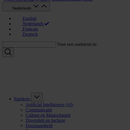
Nederlands
English
Nederlands
Français
Deutsch
Voer een zoekterm in:
Sprekers
Artificial Intelligence (AI)
Communicatie
Cultuur en Maatschappij
Diversiteit en Inclusie
Duurzaamheid