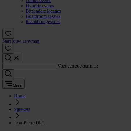
Online events
Hybride events
Bijzondere locaties
Boardroom sessies
Klankbordgesprek
Start jouw aanvraag
Voer een zoekterm in:
Menu
Home
Sprekers
Jean-Pierre Dick