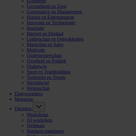
Economie
Gezondheid en Zorg
Governance en Management
Humor en Entertainment
Innovatie en Technologie
Inspiratie
Internet en Digitaal
Leiderschap en Ontwikkeling
Marketing en Sales
Motivatie
Ondernemerschap
Overheid en Politiek
Onderwijs
Sport en Teambuilding
Toekomst en Trends
Wereldwijd
Wetenschap
Dagvoorzitters
Magazine
Diensten
Workshops
AI workshop
Webinars
Sprekers trainingen