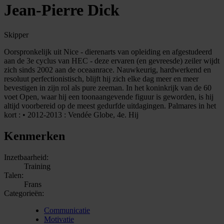
Jean-Pierre Dick
Skipper
Oorspronkelijk uit Nice - dierenarts van opleiding en afgestudeerd
aan de 3e cyclus van HEC - deze ervaren (en gevreesde) zeiler wijdt
zich sinds 2002 aan de oceaanrace. Nauwkeurig, hardwerkend en
resoluut perfectionistisch, blijft hij zich elke dag meer en meer
bevestigen in zijn rol als pure zeeman. In het koninkrijk van de 60
voet Open, waar hij een toonaangevende figuur is geworden, is hij
altijd voorbereid op de meest gedurfde uitdagingen. Palmares in het
kort : • 2012-2013 : Vendée Globe, 4e. Hij
Kenmerken
Inzetbaarheid:
Training
Talen:
Frans
Categorieën:
Communicatie
Motivatie