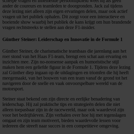
scherpe vragen en innemende persoonlijkheid weet hij als geen
ander de coureurs en teamleden te doorgronden. Jack zal tijdens
deze lezing niet alleen zijn eigen ervaringen delen, maar ook actief
vragen uit het publiek ophalen. Dit zorgt voor een interactieve en
boeiende show waarbij het publiek de kans krijgt om hun brandende
vragen rechtstreeks te stellen aan deze F1-insider.
Günther Steiner: Leiderschap en Innovatie in de Formule 1
Günther Steiner, de charismatische teambaas die jarenlang aan het
roer stond van het Haas F1-team, brengt een schat aan ervaring en
inzichten mee. Zijn no-nonsense aanpak en humoristische stijl
maken hem een geliefde figuur in de Formule 1. Tijdens deze lezing
zal Günther diep ingaan op de uitdagingen en triomfen die hij heeft
meegemaakt, van het bouwen van een team vanaf de grond tot het
navigeren door de snelle en vaak onvoorspelbare wereld van de
motorsport.
Steiner staat bekend om zijn directe en eerlijke benadering van
leiderschap. Hij zal praktische tips en strategieën delen die niet
alleen toepasbaar zijn in de racewereld, maar ook waardevol zijn
voor het bedrijfsleven. Zijn verhalen over hoe hij met tegenslagen
omgaat en zijn team motiveert, bieden waardevolle lessen voor
iedereen die streeft naar succes in een competitieve omgeving.