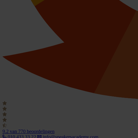
9.2
van 770 beoordelingen
010 433 33 22
info@speakersacademy.com