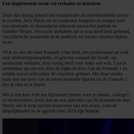
Een inspirerende sessie vol verhalen en inzichten
Deze duo lezing belooft een inspirerende en onderhoudende avond
te worden. Jack Plooij zal als moderator fungeren en zorgen voor
een vloeiende en dynamische interactie tussen het publiek en
Günther Steiner. Verwacht anekdotes die je nog nooit hebt gehoord,
van hilarische momenten in de paddock tot intense situaties tijdens
races.
Of je nu een die-hard Formule 1-fan bent, een professional op zoek
naar leiderschapsinspiratie, of gewoon iemand die houdt van
spannende verhalen, deze lezing heeft voor ieder wat wils. Laat je
meenemen op een reis door de highs en lows van de Formule 1 en
ontdek wat er echt achter de schermen gebeurt. Mis deze unieke
kans niet om twee van de meest boeiende figuren uit de Formule 1
live te zien en te horen.
Wil je een keer echt iets bijzonders bieden voor je relaties, collega’s
of medewerkers, boek dan nu een optreden van dit dynamische duo.
Wacht niet te lang met het reserveren van een sessie, want de
mogelijkheden in de agenda voor 2024 zijn beperkt.