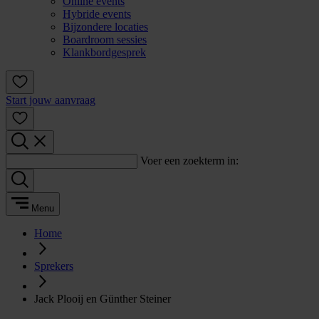
Online events
Hybride events
Bijzondere locaties
Boardroom sessies
Klankbordgesprek
Start jouw aanvraag
Voer een zoekterm in:
Menu
Home
Sprekers
Jack Plooij en Günther Steiner