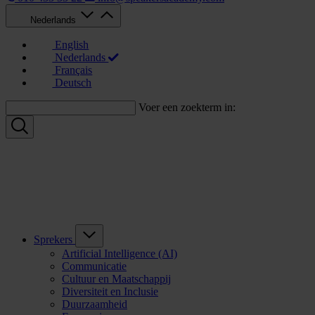
Nederlands
English
Nederlands
Français
Deutsch
Voer een zoekterm in:
Sprekers
Artificial Intelligence (AI)
Communicatie
Cultuur en Maatschappij
Diversiteit en Inclusie
Duurzaamheid