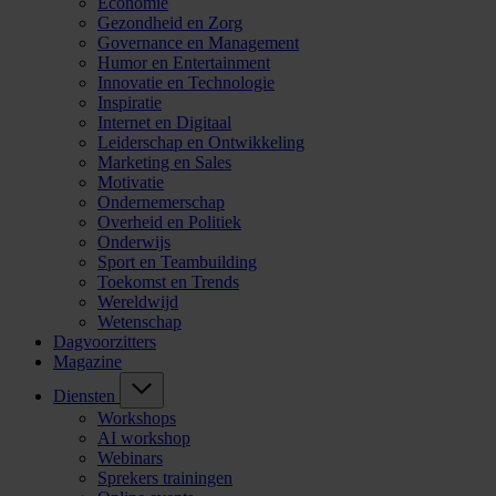
Economie
Gezondheid en Zorg
Governance en Management
Humor en Entertainment
Innovatie en Technologie
Inspiratie
Internet en Digitaal
Leiderschap en Ontwikkeling
Marketing en Sales
Motivatie
Ondernemerschap
Overheid en Politiek
Onderwijs
Sport en Teambuilding
Toekomst en Trends
Wereldwijd
Wetenschap
Dagvoorzitters
Magazine
Diensten
Workshops
AI workshop
Webinars
Sprekers trainingen