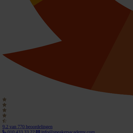
9.2
van 770 beoordelingen
010 433 33 22
info@speakersacademy.com