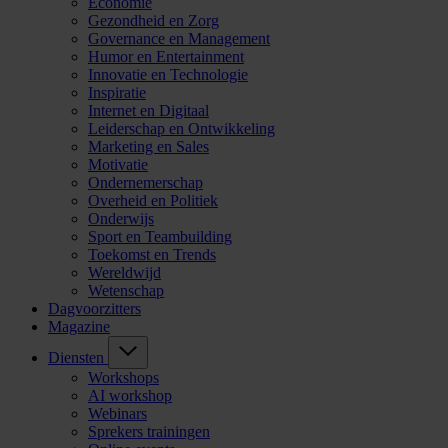
Economie
Gezondheid en Zorg
Governance en Management
Humor en Entertainment
Innovatie en Technologie
Inspiratie
Internet en Digitaal
Leiderschap en Ontwikkeling
Marketing en Sales
Motivatie
Ondernemerschap
Overheid en Politiek
Onderwijs
Sport en Teambuilding
Toekomst en Trends
Wereldwijd
Wetenschap
Dagvoorzitters
Magazine
Diensten
Workshops
AI workshop
Webinars
Sprekers trainingen