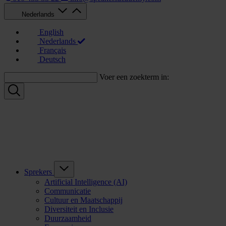
Nederlands
English
Nederlands
Français
Deutsch
Voer een zoekterm in:
Sprekers
Artificial Intelligence (AI)
Communicatie
Cultuur en Maatschappij
Diversiteit en Inclusie
Duurzaamheid