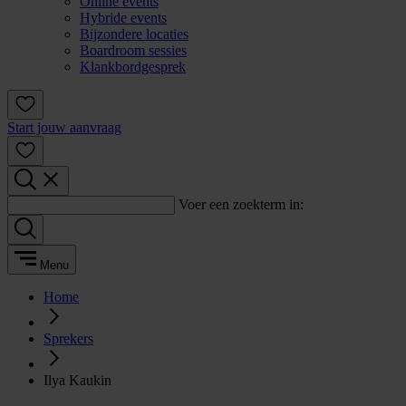
Online events
Hybride events
Bijzondere locaties
Boardroom sessies
Klankbordgesprek
Start jouw aanvraag
Voer een zoekterm in:
Menu
Home
Sprekers
Ilya Kaukin