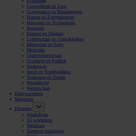
Economie
Gezondheid en Zorg
Governance en Management
Humor en Entertainment
Innovatie en Technologie
Inspiratie
Internet en Digitaal
Leiderschap en Ontwikkeling
Marketing en Sales
Motivatie
Ondernemerschap
Overheid en Politiek
Onderwijs
Sport en Teambuilding
Toekomst en Trends
Wereldwijd
Wetenschap
Dagvoorzitters
Magazine
Diensten
Workshops
AI workshop
Webinars
Sprekers trainingen