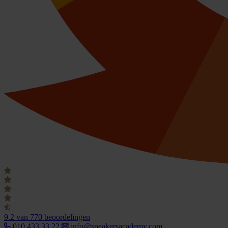
9.2
van 770 beoordelingen
010 433 33 22
info@speakersacademy.com