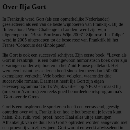
Over Ilja Gort
In Frankrijk werd Gort (als een opmerkelijke Nederlander)
geselecteerd als een van de beste wijnboeren van Frankrijk. Bij de
‘International Wine Challenge in Londen’ werd zijn wijn
uitgeroepen tot ‘Beste Bordeaux Wijn 2003’! Zijn rosé ‘La Tulipe’
werd in 2005 uitgeroepen tot de beste rosé van Frankrijk bij het
Franse ‘Concours des Œnologues’.
Ilja Gort is ook een succesvol schrijver. Zijn eerste boek, “Leven als
Gort in Frankrijk,” is een buitengewoon humoristisch boek over zijn
ervaringen onder wijnboeren in het Zuid-Franse platteland. Het
werd een instant bestseller en heeft sindsdien meer dan 250.000
exemplaren verkocht. Vele boeken volgden, waaronder drie
succesvolle romans. Daarnaast heeft Ilja Gort zijn eigen
televisieprogramma ‘Gort’s Wijnkwartier’ op NPO2 en maakt hij
(ook voor Avrotros) een reeks goed beoordeelde reisprogramma’s
‘Gort over de Grens’.
Gort is een inspirerende spreker en heeft een verrassend, geestig
optreden over wijn, Frankrijk en hoe je het beste uit je leven kunt
halen. Zie, ruik, voel, proef, hoor: Haal alles uit je zintuigen.
Afhankelijk van de duur kan Gort’s optreden worden aangevuld met
een proeverij van zijn wijnen. Gort woont en werkt afwisselend in