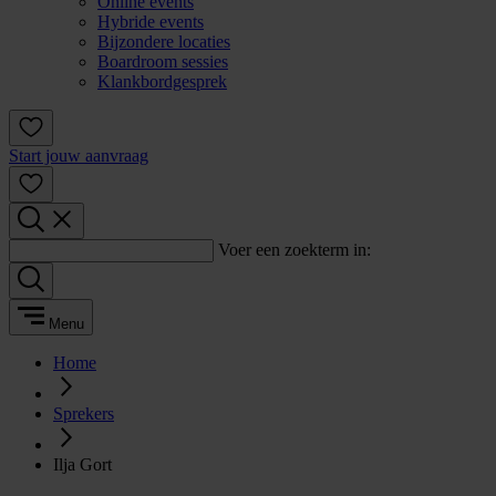
Online events
Hybride events
Bijzondere locaties
Boardroom sessies
Klankbordgesprek
Start jouw aanvraag
Voer een zoekterm in:
Menu
Home
Sprekers
Ilja Gort