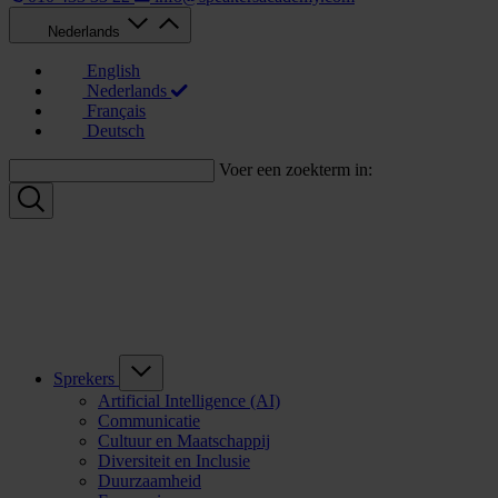
Nederlands
English
Nederlands
Français
Deutsch
Voer een zoekterm in:
Sprekers
Artificial Intelligence (AI)
Communicatie
Cultuur en Maatschappij
Diversiteit en Inclusie
Duurzaamheid