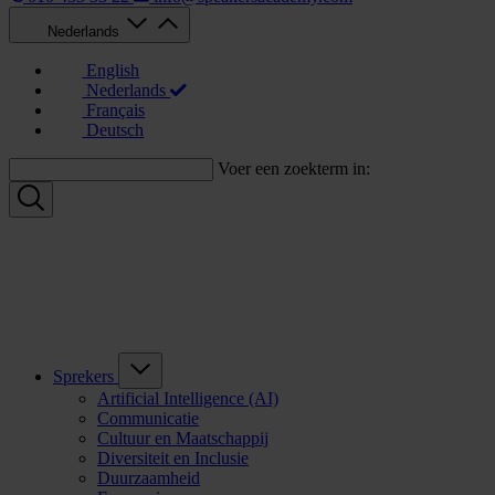
Nederlands
English
Nederlands
Français
Deutsch
Voer een zoekterm in:
Sprekers
Artificial Intelligence (AI)
Communicatie
Cultuur en Maatschappij
Diversiteit en Inclusie
Duurzaamheid