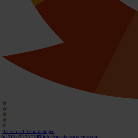
9.2
van 770 beoordelingen
010 433 33 22
info@speakersacademy.com