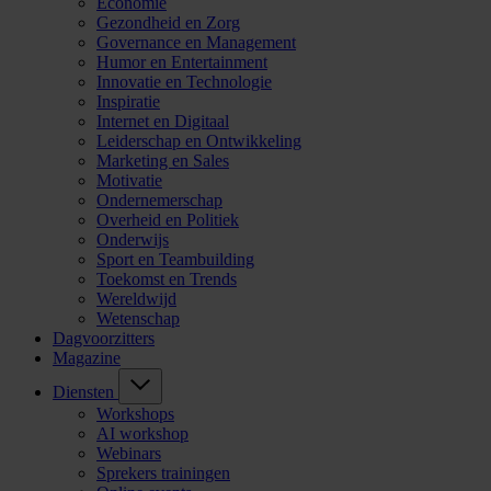
Economie
Gezondheid en Zorg
Governance en Management
Humor en Entertainment
Innovatie en Technologie
Inspiratie
Internet en Digitaal
Leiderschap en Ontwikkeling
Marketing en Sales
Motivatie
Ondernemerschap
Overheid en Politiek
Onderwijs
Sport en Teambuilding
Toekomst en Trends
Wereldwijd
Wetenschap
Dagvoorzitters
Magazine
Diensten
Workshops
AI workshop
Webinars
Sprekers trainingen