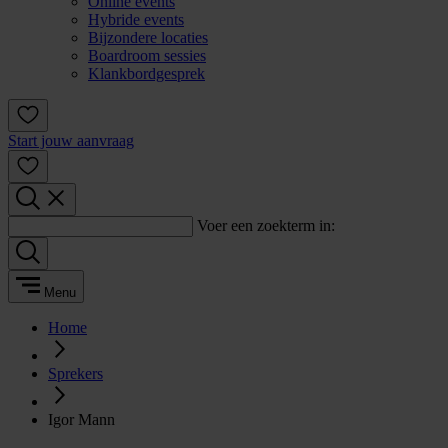
Online events
Hybride events
Bijzondere locaties
Boardroom sessies
Klankbordgesprek
Start jouw aanvraag
Voer een zoekterm in:
Menu
Home
Sprekers
Igor Mann