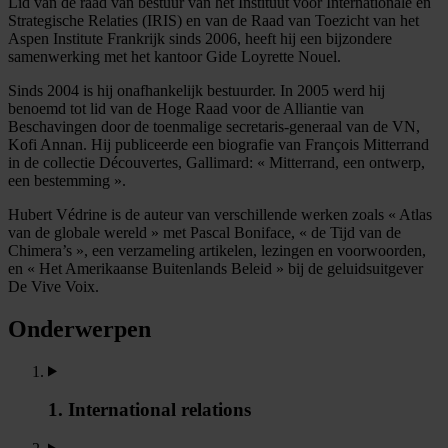
Lid van de raad van bestuur van het Instituut voor Internationale en
Strategische Relaties (IRIS) en van de Raad van Toezicht van het
Aspen Institute Frankrijk sinds 2006, heeft hij een bijzondere
samenwerking met het kantoor Gide Loyrette Nouel.
Sinds 2004 is hij onafhankelijk bestuurder. In 2005 werd hij
benoemd tot lid van de Hoge Raad voor de Alliantie van
Beschavingen door de toenmalige secretaris-generaal van de VN,
Kofi Annan. Hij publiceerde een biografie van François Mitterrand
in de collectie Découvertes, Gallimard: « Mitterrand, een ontwerp,
een bestemming ».
Hubert Védrine is de auteur van verschillende werken zoals « Atlas
van de globale wereld » met Pascal Boniface, « de Tijd van de
Chimera’s », een verzameling artikelen, lezingen en voorwoorden,
en « Het Amerikaanse Buitenlands Beleid » bij de geluidsuitgever
De Vive Voix.
Onderwerpen
1. International relations