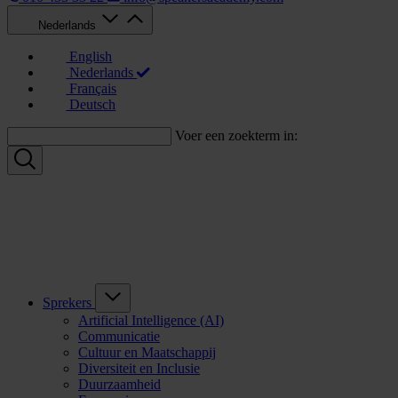
Nederlands
English
Nederlands
Français
Deutsch
Voer een zoekterm in:
Sprekers
Artificial Intelligence (AI)
Communicatie
Cultuur en Maatschappij
Diversiteit en Inclusie
Duurzaamheid