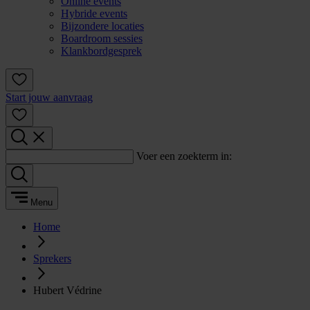
Online events
Hybride events
Bijzondere locaties
Boardroom sessies
Klankbordgesprek
Start jouw aanvraag
Voer een zoekterm in:
Menu
Home
Sprekers
Hubert Védrine