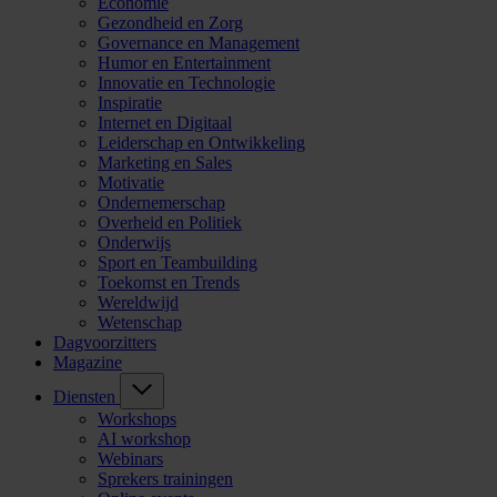
Economie
Gezondheid en Zorg
Governance en Management
Humor en Entertainment
Innovatie en Technologie
Inspiratie
Internet en Digitaal
Leiderschap en Ontwikkeling
Marketing en Sales
Motivatie
Ondernemerschap
Overheid en Politiek
Onderwijs
Sport en Teambuilding
Toekomst en Trends
Wereldwijd
Wetenschap
Dagvoorzitters
Magazine
Diensten
Workshops
AI workshop
Webinars
Sprekers trainingen