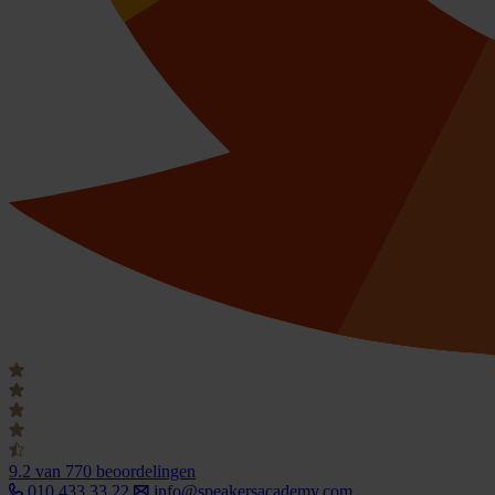
9.2
van 770 beoordelingen
010 433 33 22
info@speakersacademy.com