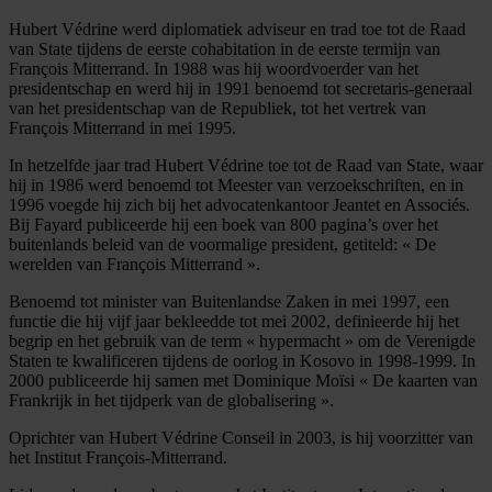
Hubert Védrine werd diplomatiek adviseur en trad toe tot de Raad
van State tijdens de eerste cohabitation in de eerste termijn van
François Mitterrand. In 1988 was hij woordvoerder van het
presidentschap en werd hij in 1991 benoemd tot secretaris-generaal
van het presidentschap van de Republiek, tot het vertrek van
François Mitterrand in mei 1995.
In hetzelfde jaar trad Hubert Védrine toe tot de Raad van State, waar
hij in 1986 werd benoemd tot Meester van verzoekschriften, en in
1996 voegde hij zich bij het advocatenkantoor Jeantet en Associés.
Bij Fayard publiceerde hij een boek van 800 pagina’s over het
buitenlands beleid van de voormalige president, getiteld: « De
werelden van François Mitterrand ».
Benoemd tot minister van Buitenlandse Zaken in mei 1997, een
functie die hij vijf jaar bekleedde tot mei 2002, definieerde hij het
begrip en het gebruik van de term « hypermacht » om de Verenigde
Staten te kwalificeren tijdens de oorlog in Kosovo in 1998-1999. In
2000 publiceerde hij samen met Dominique Moïsi « De kaarten van
Frankrijk in het tijdperk van de globalisering ».
Oprichter van Hubert Védrine Conseil in 2003, is hij voorzitter van
het Institut François-Mitterrand.