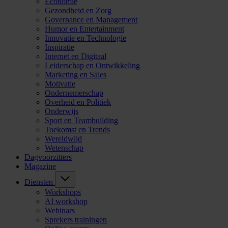
Economie
Gezondheid en Zorg
Governance en Management
Humor en Entertainment
Innovatie en Technologie
Inspiratie
Internet en Digitaal
Leiderschap en Ontwikkeling
Marketing en Sales
Motivatie
Ondernemerschap
Overheid en Politiek
Onderwijs
Sport en Teambuilding
Toekomst en Trends
Wereldwijd
Wetenschap
Dagvoorzitters
Magazine
Diensten
Workshops
AI workshop
Webinars
Sprekers trainingen