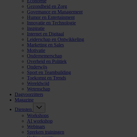
Economie
Gezondheid en Zorg
Governance en Management
Humor en Entertainment
Innovatie en Technologie
Inspiratie
Internet en Digitaal
Leiderschap en Ontwikkeling
Marketing en Sales
Motivatie
Ondernemerschap
Overheid en Politiek
Onderwijs
Sport en Teambuilding
Toekomst en Trends
Wereldwijd
Wetenschap
Dagvoorzitters
Magazine
Diensten
Workshops
AI workshop
Webinars
Sprekers trainingen