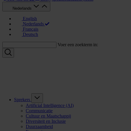
Nederlands
English
Nederlands
Français
Deutsch
Voer een zoekterm in:
Sprekers
Artificial Intelligence (AI)
Communicatie
Cultuur en Maatschappij
Diversiteit en Inclusie
Duurzaamheid