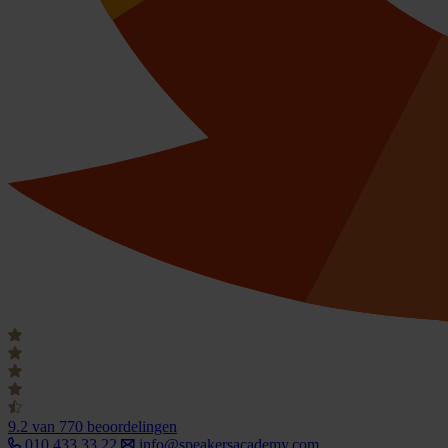
9.2
van 770 beoordelingen
010 433 33 22
info@speakersacademy.com