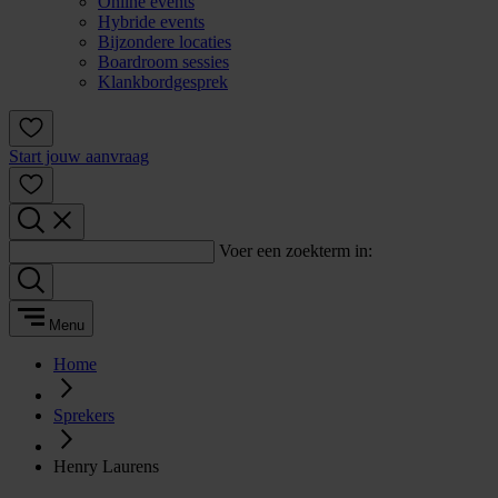
Online events
Hybride events
Bijzondere locaties
Boardroom sessies
Klankbordgesprek
Start jouw aanvraag
Voer een zoekterm in:
Menu
Home
Sprekers
Henry Laurens