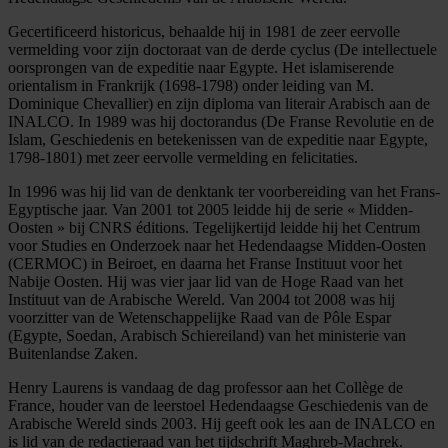
Gecertificeerd historicus, behaalde hij in 1981 de zeer eervolle
vermelding voor zijn doctoraat van de derde cyclus (De intellectuele
oorsprongen van de expeditie naar Egypte. Het islamiserende
orientalism in Frankrijk (1698-1798) onder leiding van M.
Dominique Chevallier) en zijn diploma van literair Arabisch aan de
INALCO. In 1989 was hij doctorandus (De Franse Revolutie en de
Islam, Geschiedenis en betekenissen van de expeditie naar Egypte,
1798-1801) met zeer eervolle vermelding en felicitaties.
In 1996 was hij lid van de denktank ter voorbereiding van het Frans-
Egyptische jaar. Van 2001 tot 2005 leidde hij de serie « Midden-
Oosten » bij CNRS éditions. Tegelijkertijd leidde hij het Centrum
voor Studies en Onderzoek naar het Hedendaagse Midden-Oosten
(CERMOC) in Beiroet, en daarna het Franse Instituut voor het
Nabije Oosten. Hij was vier jaar lid van de Hoge Raad van het
Instituut van de Arabische Wereld. Van 2004 tot 2008 was hij
voorzitter van de Wetenschappelijke Raad van de Pôle Espar
(Egypte, Soedan, Arabisch Schiereiland) van het ministerie van
Buitenlandse Zaken.
Henry Laurens is vandaag de dag professor aan het Collège de
France, houder van de leerstoel Hedendaagse Geschiedenis van de
Arabische Wereld sinds 2003. Hij geeft ook les aan de INALCO en
is lid van de redactieraad van het tijdschrift Maghreb-Machrek.