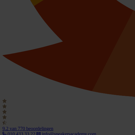
9.2
van 770 beoordelingen
010 433 33 22
info@speakersacademy.com