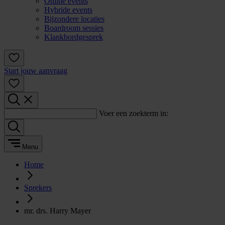
Online events
Hybride events
Bijzondere locaties
Boardroom sessies
Klankbordgesprek
Start jouw aanvraag
Voer een zoekterm in:
Menu
Home
Sprekers
mr. drs. Harry Mayer