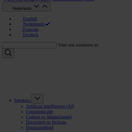
Nederlands
English
Nederlands
Français
Deutsch
Voer een zoekterm in:
Sprekers
Artificial Intelligence (AI)
Communicatie
Cultuur en Maatschappij
Diversiteit en Inclusie
Duurzaamheid