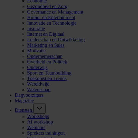
Economie
Gezondheid en Zorg
Governance en Management
Humor en Entertainment
Innovatie en Technologie
Inspiratie
Internet en Digitaal
Leiderschap en Ontwikkeling
Marketing en Sales
Motivatie
Ondernemerschap
Overheid en Politiek
Onderwijs
Sport en Teambuilding
Toekomst en Trends
Wereldwijd
Wetenschap
Dagvoorzitters
Magazine
Diensten
Workshops
AI workshop
Webinars
Sprekers trainingen