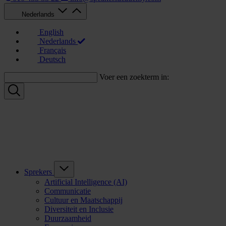
Nederlands
English
Nederlands
Français
Deutsch
Voer een zoekterm in:
Sprekers
Artificial Intelligence (AI)
Communicatie
Cultuur en Maatschappij
Diversiteit en Inclusie
Duurzaamheid