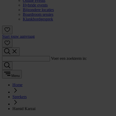
Online events
Hybride events
Bijzondere locaties
Boardroom sessies
Klankbordgesprek
Start jouw aanvraag
Voer een zoekterm in:
Menu
Home
Sprekers
Hamid Karzai