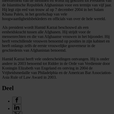
meerderheid van de stemmen en wordt hij gekozen tot President van
de Islamitische Republiek Afghanistan voor een termijn van vijf jaar.
Hij legt zijn eed van trouw af op 7 december 2004 in het Salam
Khana Paleis, in het gezelschap van vele
hoogwaardigheidsbekleders en officials van over de hele wereld.
Als president wordt Hamid Karzai beschouwd als een
eenheidskracht tussen alle Afghanen. Hij strijdt voor de
mensenrechten en die van Afghaanse vrouwen in het bijzonder. Hij
heeft verschillende vrouwen benoemd op posities in zijn kabinet en
heeft onlangs zelfs de eerste vrouwelijke gouverneur in de
geschiedenis van Afghanistan benoemd.
Hamid Karzai heeft vele onderscheidingen ontvangen. Hij is onder
andere in 2003 benoemd tot Ridder in de Orde van Verdienste door
Koningin Elizabeth van Engeland en ontving in 2004 de
Vrijheidsmedaille van Philadelphia en de American Bar Association-
Asia Rule of Law Award in 2003.
Deel