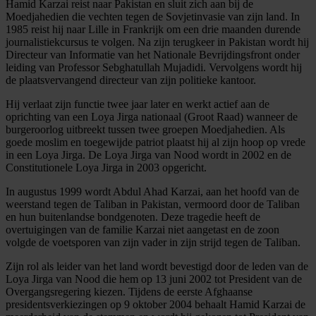
Hamid Karzai reist naar Pakistan en sluit zich aan bij de
Moedjahedien die vechten tegen de Sovjetinvasie van zijn land. In
1985 reist hij naar Lille in Frankrijk om een drie maanden durende
journalistiekcursus te volgen. Na zijn terugkeer in Pakistan wordt hij
Directeur van Informatie van het Nationale Bevrijdingsfront onder
leiding van Professor Sebghatullah Mujadidi. Vervolgens wordt hij
de plaatsvervangend directeur van zijn politieke kantoor.
Hij verlaat zijn functie twee jaar later en werkt actief aan de
oprichting van een Loya Jirga nationaal (Groot Raad) wanneer de
burgeroorlog uitbreekt tussen twee groepen Moedjahedien. Als
goede moslim en toegewijde patriot plaatst hij al zijn hoop op vrede
in een Loya Jirga. De Loya Jirga van Nood wordt in 2002 en de
Constitutionele Loya Jirga in 2003 opgericht.
In augustus 1999 wordt Abdul Ahad Karzai, aan het hoofd van de
weerstand tegen de Taliban in Pakistan, vermoord door de Taliban
en hun buitenlandse bondgenoten. Deze tragedie heeft de
overtuigingen van de familie Karzai niet aangetast en de zoon
volgde de voetsporen van zijn vader in zijn strijd tegen de Taliban.
Zijn rol als leider van het land wordt bevestigd door de leden van de
Loya Jirga van Nood die hem op 13 juni 2002 tot President van de
Overgangsregering kiezen. Tijdens de eerste Afghaanse
presidentsverkiezingen op 9 oktober 2004 behaalt Hamid Karzai de