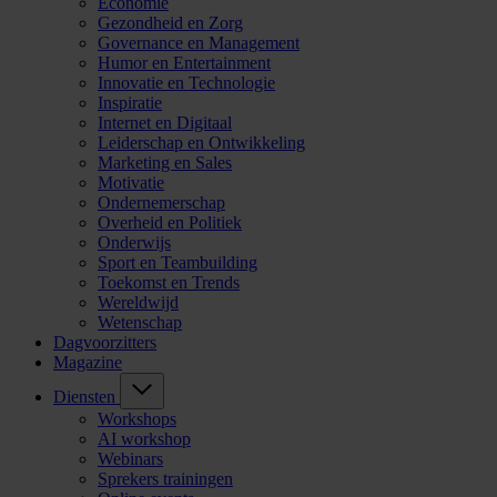
Economie
Gezondheid en Zorg
Governance en Management
Humor en Entertainment
Innovatie en Technologie
Inspiratie
Internet en Digitaal
Leiderschap en Ontwikkeling
Marketing en Sales
Motivatie
Ondernemerschap
Overheid en Politiek
Onderwijs
Sport en Teambuilding
Toekomst en Trends
Wereldwijd
Wetenschap
Dagvoorzitters
Magazine
Diensten
Workshops
AI workshop
Webinars
Sprekers trainingen