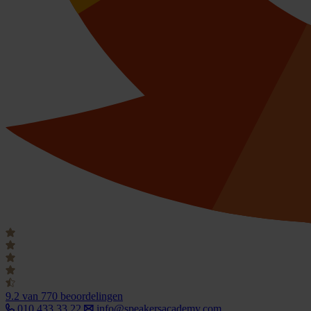
9.2
van 770 beoordelingen
010 433 33 22
info@speakersacademy.com