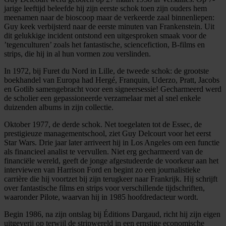
jarige leeftijd beleefde hij zijn eerste schok toen zijn ouders hem
meenamen naar de bioscoop maar de verkeerde zaal binnenliepen:
Guy keek verbijsterd naar de eerste minuten van Frankenstein. Uit
dit gelukkige incident ontstond een uitgesproken smaak voor de
’tegenculturen’ zoals het fantastische, sciencefiction, B-films en
strips, die hij in al hun vormen zou verslinden.
In 1972, bij Furet du Nord in Lille, de tweede schok: de grootste
boekhandel van Europa had Hergé, Franquin, Uderzo, Pratt, Jacobs
en Gotlib samengebracht voor een signeersessie! Gecharmeerd werd
de scholier een gepassioneerde verzamelaar met al snel enkele
duizenden albums in zijn collectie.
Oktober 1977, de derde schok. Net toegelaten tot de Essec, de
prestigieuze managementschool, ziet Guy Delcourt voor het eerst
Star Wars. Drie jaar later arriveert hij in Los Angeles om een functie
als financieel analist te vervullen. Niet erg gecharmeerd van de
financiële wereld, geeft de jonge afgestudeerde de voorkeur aan het
interviewen van Harrison Ford en begint zo een journalistieke
carrière die hij voortzet bij zijn terugkeer naar Frankrijk. Hij schrijft
over fantastische films en strips voor verschillende tijdschriften,
waaronder Pilote, waarvan hij in 1985 hoofdredacteur wordt.
Begin 1986, na zijn ontslag bij Éditions Dargaud, richt hij zijn eigen
uitgeverij op terwijl de stripwereld in een ernstige economische