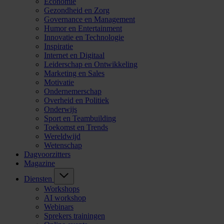
Economie
Gezondheid en Zorg
Governance en Management
Humor en Entertainment
Innovatie en Technologie
Inspiratie
Internet en Digitaal
Leiderschap en Ontwikkeling
Marketing en Sales
Motivatie
Ondernemerschap
Overheid en Politiek
Onderwijs
Sport en Teambuilding
Toekomst en Trends
Wereldwijd
Wetenschap
Dagvoorzitters
Magazine
Diensten
Workshops
AI workshop
Webinars
Sprekers trainingen