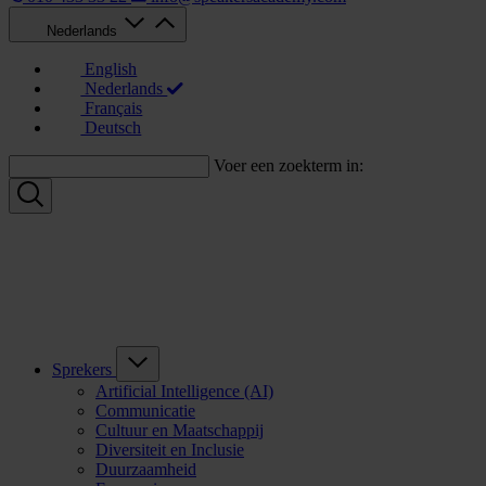
Nederlands
English
Nederlands
Français
Deutsch
Voer een zoekterm in:
Sprekers
Artificial Intelligence (AI)
Communicatie
Cultuur en Maatschappij
Diversiteit en Inclusie
Duurzaamheid