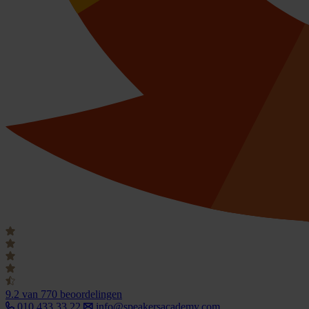
9.2
van 770 beoordelingen
010 433 33 22
info@speakersacademy.com