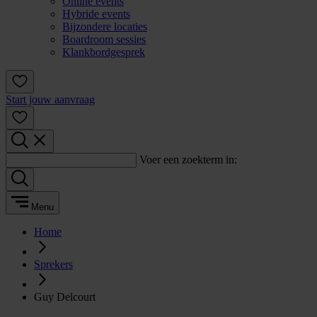
Online events
Hybride events
Bijzondere locaties
Boardroom sessies
Klankbordgesprek
Start jouw aanvraag
Voer een zoekterm in:
Menu
Home
Sprekers
Guy Delcourt