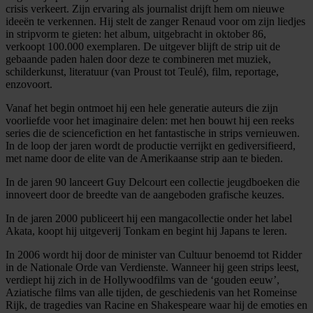
crisis verkeert. Zijn ervaring als journalist drijft hem om nieuwe
ideeën te verkennen. Hij stelt de zanger Renaud voor om zijn liedjes
in stripvorm te gieten: het album, uitgebracht in oktober 86,
verkoopt 100.000 exemplaren. De uitgever blijft de strip uit de
gebaande paden halen door deze te combineren met muziek,
schilderkunst, literatuur (van Proust tot Teulé), film, reportage,
enzovoort.
Vanaf het begin ontmoet hij een hele generatie auteurs die zijn
voorliefde voor het imaginaire delen: met hen bouwt hij een reeks
series die de sciencefiction en het fantastische in strips vernieuwen.
In de loop der jaren wordt de productie verrijkt en gediversifieerd,
met name door de elite van de Amerikaanse strip aan te bieden.
In de jaren 90 lanceert Guy Delcourt een collectie jeugdboeken die
innoveert door de breedte van de aangeboden grafische keuzes.
In de jaren 2000 publiceert hij een mangacollectie onder het label
Akata, koopt hij uitgeverij Tonkam en begint hij Japans te leren.
In 2006 wordt hij door de minister van Cultuur benoemd tot Ridder
in de Nationale Orde van Verdienste. Wanneer hij geen strips leest,
verdiept hij zich in de Hollywoodfilms van de ‘gouden eeuw’,
Aziatische films van alle tijden, de geschiedenis van het Romeinse
Rijk, de tragedies van Racine en Shakespeare waar hij de emoties en