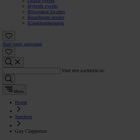
Online events
Hybride events
Bijzondere locaties
Boardroom sessies
Klankbordgesprek
Start jouw aanvraag
Voer een zoekterm in:
Menu
Home
Sprekers
Guy Clapperton