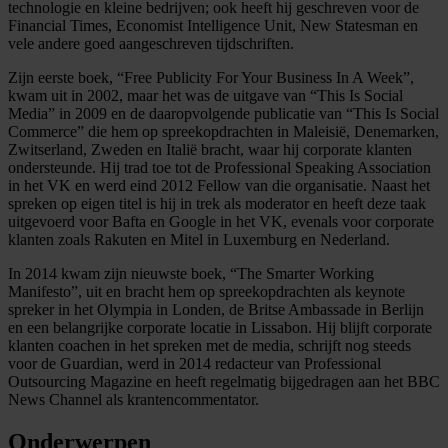
technologie en kleine bedrijven; ook heeft hij geschreven voor de
Financial Times, Economist Intelligence Unit, New Statesman en
vele andere goed aangeschreven tijdschriften.
Zijn eerste boek, “Free Publicity For Your Business In A Week”,
kwam uit in 2002, maar het was de uitgave van “This Is Social
Media” in 2009 en de daaropvolgende publicatie van “This Is Social
Commerce” die hem op spreekopdrachten in Maleisië, Denemarken,
Zwitserland, Zweden en Italië bracht, waar hij corporate klanten
ondersteunde. Hij trad toe tot de Professional Speaking Association
in het VK en werd eind 2012 Fellow van die organisatie. Naast het
spreken op eigen titel is hij in trek als moderator en heeft deze taak
uitgevoerd voor Bafta en Google in het VK, evenals voor corporate
klanten zoals Rakuten en Mitel in Luxemburg en Nederland.
In 2014 kwam zijn nieuwste boek, “The Smarter Working
Manifesto”, uit en bracht hem op spreekopdrachten als keynote
spreker in het Olympia in Londen, de Britse Ambassade in Berlijn
en een belangrijke corporate locatie in Lissabon. Hij blijft corporate
klanten coachen in het spreken met de media, schrijft nog steeds
voor de Guardian, werd in 2014 redacteur van Professional
Outsourcing Magazine en heeft regelmatig bijgedragen aan het BBC
News Channel als krantencommentator.
Onderwerpen