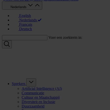
Nederlands
English
Nederlands
Français
Deutsch
Voer een zoekterm in:
Sprekers
Artificial Intelligence (AI)
Communicatie
Cultuur en Maatschappij
Diversiteit en Inclusie
Duurzaamheid