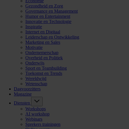
Economie
Gezondheid en Zorg
Governance en Management
Humor en Entertainment
Innovatie en Technologie
Inspiratie
Internet en Digitaal
Leiderschap en Ontwikkeling
Marketing en Sales
Motivatie
Ondernemerschap
Overheid en Politiek
Onderwijs
Sport en Teambuilding
Toekomst en Trends
Wereldwijd
Wetenschap
Dagvoorzitters
Magazine
Diensten
Workshops
AI workshop
Webinars
Sprekers trainingen