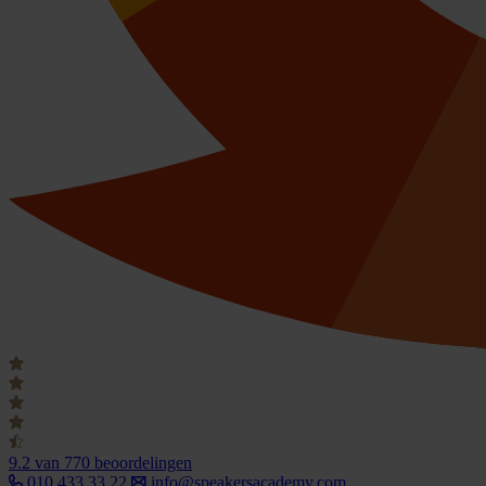
9.2
van 770 beoordelingen
010 433 33 22
info@speakersacademy.com