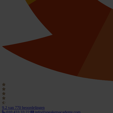
9.2
van 770 beoordelingen
010 433 33 22
info@speakersacademy.com