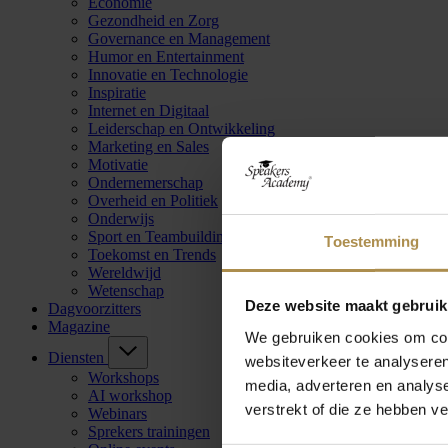
Economie
Gezondheid en Zorg
Governance en Management
Humor en Entertainment
Innovatie en Technologie
Inspiratie
Internet en Digitaal
Leiderschap en Ontwikkeling
Marketing en Sales
Motivatie
Ondernemerschap
Overheid en Politiek
Onderwijs
Sport en Teambuilding
Toestemming
Toekomst en Trends
Wereldwijd
Wetenschap
Deze website maakt gebruik
Dagvoorzitters
Magazine
We gebruiken cookies om cont
Diensten
websiteverkeer te analyseren
Workshops
media, adverteren en analys
AI workshop
verstrekt of die ze hebben v
Webinars
Sprekers trainingen