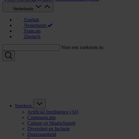
Nederlands
English
Nederlands
Français
Deutsch
Voer een zoekterm in:
Sprekers
Artificial Intelligence (AI)
Communicatie
Cultuur en Maatschappij
Diversiteit en Inclusie
Duurzaamheid