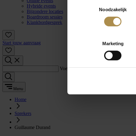
Online events
Toestemmingsselectie
Hybride events
Noodzakelijk
Bijzondere locaties
Boardroom sessies
Klankbordgesprek
Start jouw aanvraag
Marketing
Voer een zoekterm in:
Menu
Home
Sprekers
Guillaume Durand