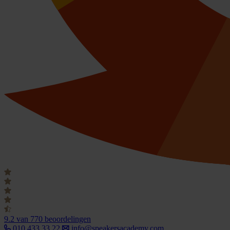
9.2
van 770 beoordelingen
010 433 33 22
info@speakersacademy.com