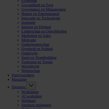
Economie
Gezondheid en Zorg
Governance en Management
Humor en Entertainment
Innovatie en Technologie
Inspiratie
Internet en Digitaal
Leiderschap en Ontwikkeling
Marketing en Sales
Motivatie
Ondernemerschap
Overheid en Politiek
Onderwijs
Sport en Teambuilding
Toekomst en Trends
Wereldwijd
Wetenschap
Dagvoorzitters
Magazine
Diensten
Workshops
AI workshop
Webinars
Sprekers trainingen