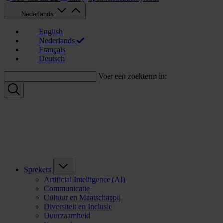
Nederlands
English
Nederlands
Français
Deutsch
Voer een zoekterm in:
Sprekers
Artificial Intelligence (AI)
Communicatie
Cultuur en Maatschappij
Diversiteit en Inclusie
Duurzaamheid