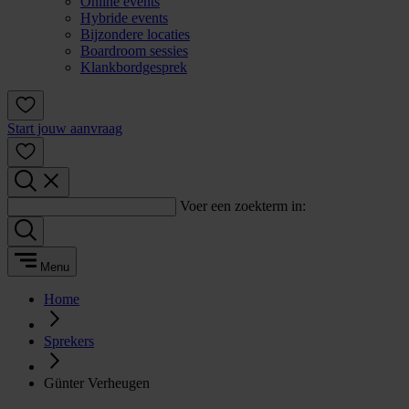
Online events
Hybride events
Bijzondere locaties
Boardroom sessies
Klankbordgesprek
Start jouw aanvraag
Voer een zoekterm in:
Menu
Home
Sprekers
Günter Verheugen