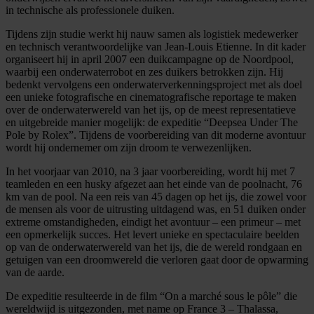
in technische als professionele duiken.
Tijdens zijn studie werkt hij nauw samen als logistiek medewerker
en technisch verantwoordelijke van Jean-Louis Etienne. In dit kader
organiseert hij in april 2007 een duikcampagne op de Noordpool,
waarbij een onderwaterrobot en zes duikers betrokken zijn. Hij
bedenkt vervolgens een onderwaterverkenningsproject met als doel
een unieke fotografische en cinematografische reportage te maken
over de onderwaterwereld van het ijs, op de meest representatieve
en uitgebreide manier mogelijk: de expeditie “Deepsea Under The
Pole by Rolex”. Tijdens de voorbereiding van dit moderne avontuur
wordt hij ondernemer om zijn droom te verwezenlijken.
In het voorjaar van 2010, na 3 jaar voorbereiding, wordt hij met 7
teamleden en een husky afgezet aan het einde van de poolnacht, 76
km van de pool. Na een reis van 45 dagen op het ijs, die zowel voor
de mensen als voor de uitrusting uitdagend was, en 51 duiken onder
extreme omstandigheden, eindigt het avontuur – een primeur – met
een opmerkelijk succes. Het levert unieke en spectaculaire beelden
op van de onderwaterwereld van het ijs, die de wereld rondgaan en
getuigen van een droomwereld die verloren gaat door de opwarming
van de aarde.
De expeditie resulteerde in de film “On a marché sous le pôle” die
wereldwijd is uitgezonden, met name op France 3 – Thalassa,