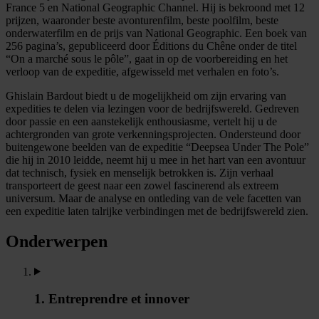
France 5 en National Geographic Channel. Hij is bekroond met 12
prijzen, waaronder beste avonturenfilm, beste poolfilm, beste
onderwaterfilm en de prijs van National Geographic. Een boek van
256 pagina’s, gepubliceerd door Éditions du Chêne onder de titel
“On a marché sous le pôle”, gaat in op de voorbereiding en het
verloop van de expeditie, afgewisseld met verhalen en foto’s.
Ghislain Bardout biedt u de mogelijkheid om zijn ervaring van
expedities te delen via lezingen voor de bedrijfswereld. Gedreven
door passie en een aanstekelijk enthousiasme, vertelt hij u de
achtergronden van grote verkenningsprojecten. Ondersteund door
buitengewone beelden van de expeditie “Deepsea Under The Pole”
die hij in 2010 leidde, neemt hij u mee in het hart van een avontuur
dat technisch, fysiek en menselijk betrokken is. Zijn verhaal
transporteert de geest naar een zowel fascinerend als extreem
universum. Maar de analyse en ontleding van de vele facetten van
een expeditie laten talrijke verbindingen met de bedrijfswereld zien.
Onderwerpen
1. Entreprendre et innover