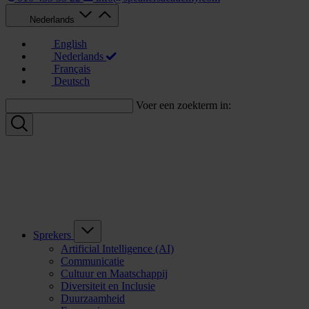
Nederlands
English
Nederlands
Français
Deutsch
Voer een zoekterm in:
Sprekers
Artificial Intelligence (AI)
Communicatie
Cultuur en Maatschappij
Diversiteit en Inclusie
Duurzaamheid