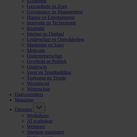
Economie
Gezondheid en Zorg
Governance en Management
Humor en Entertainment
Innovatie en Technologie
Inspiratie
Internet en Digitaal
Leiderschap en Ontwikkeling
Marketing en Sales
Motivatie
Ondernemerschap
Overheid en Politiek
Onderwijs
Sport en Teambuilding
Toekomst en Trends
Wereldwijd
Wetenschap
Dagvoorzitters
Magazine
Diensten
Workshops
AI workshop
Webinars
Sprekers trainingen