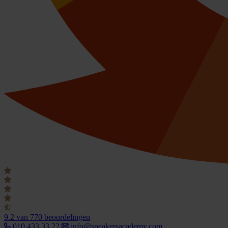
9.2
van 770 beoordelingen
010 433 33 22
info@speakersacademy.com