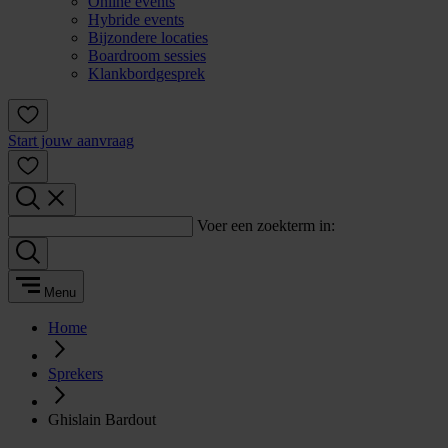
Online events
Hybride events
Bijzondere locaties
Boardroom sessies
Klankbordgesprek
Start jouw aanvraag
Voer een zoekterm in:
Menu
Home
Sprekers
Ghislain Bardout