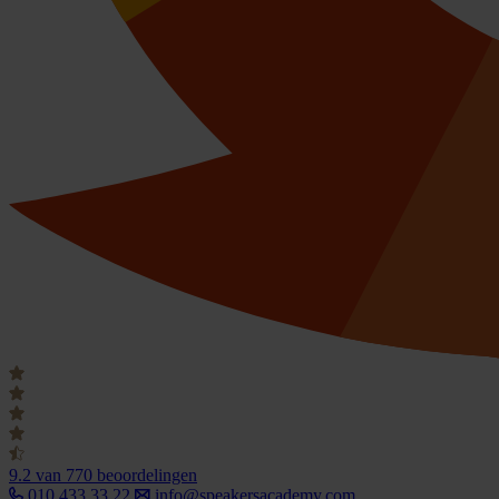
9.2
van 770 beoordelingen
010 433 33 22
info@speakersacademy.com