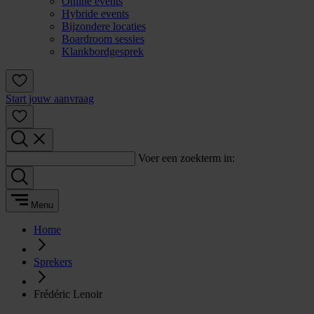
Online events
Hybride events
Bijzondere locaties
Boardroom sessies
Klankbordgesprek
Start jouw aanvraag
Voer een zoekterm in:
Menu
Home
Sprekers
Frédéric Lenoir