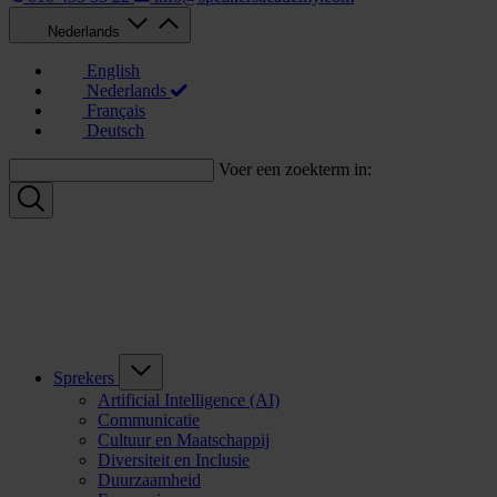
Nederlands
English
Nederlands
Français
Deutsch
Voer een zoekterm in:
Sprekers
Artificial Intelligence (AI)
Communicatie
Cultuur en Maatschappij
Diversiteit en Inclusie
Duurzaamheid