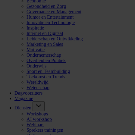
Economie
Gezondheid en Zorg
Governance en Management
Humor en Entertainment
Innovatie en Technologie
Inspiratie
Internet en Digitaal
Leiderschap en Ontwikkeling
Marketing en Sales
Motivatie
Ondernemerschap
Overheid en Politiek
Onderwijs
Sport en Teambuilding
Toekomst en Trends
Wereldwijd
Wetenschap
Dagvoorzitters
Magazine
Diensten
Workshops
AI workshop
Webinars
Sprekers trainingen