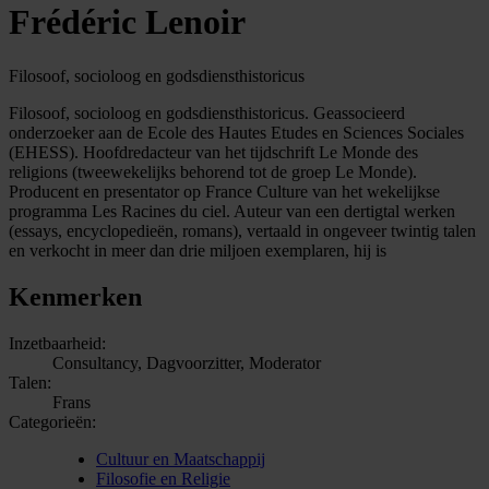
Frédéric Lenoir
Filosoof, socioloog en godsdiensthistoricus
Filosoof, socioloog en godsdiensthistoricus. Geassocieerd
onderzoeker aan de Ecole des Hautes Etudes en Sciences Sociales
(EHESS). Hoofdredacteur van het tijdschrift Le Monde des
religions (tweewekelijks behorend tot de groep Le Monde).
Producent en presentator op France Culture van het wekelijkse
programma Les Racines du ciel. Auteur van een dertigtal werken
(essays, encyclopedieën, romans), vertaald in ongeveer twintig talen
en verkocht in meer dan drie miljoen exemplaren, hij is
Kenmerken
Inzetbaarheid:
Consultancy, Dagvoorzitter, Moderator
Talen:
Frans
Categorieën:
Cultuur en Maatschappij
Filosofie en Religie