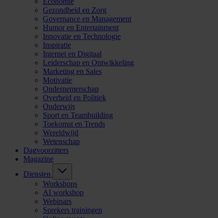
Economie
Gezondheid en Zorg
Governance en Management
Humor en Entertainment
Innovatie en Technologie
Inspiratie
Internet en Digitaal
Leiderschap en Ontwikkeling
Marketing en Sales
Motivatie
Ondernemerschap
Overheid en Politiek
Onderwijs
Sport en Teambuilding
Toekomst en Trends
Wereldwijd
Wetenschap
Dagvoorzitters
Magazine
Diensten
Workshops
AI workshop
Webinars
Sprekers trainingen