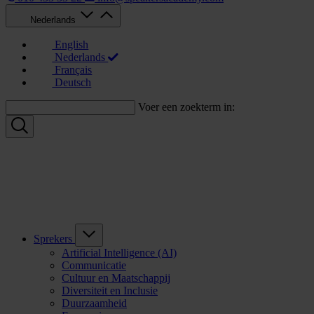
Nederlands
English
Nederlands
Français
Deutsch
Voer een zoekterm in:
Sprekers
Artificial Intelligence (AI)
Communicatie
Cultuur en Maatschappij
Diversiteit en Inclusie
Duurzaamheid