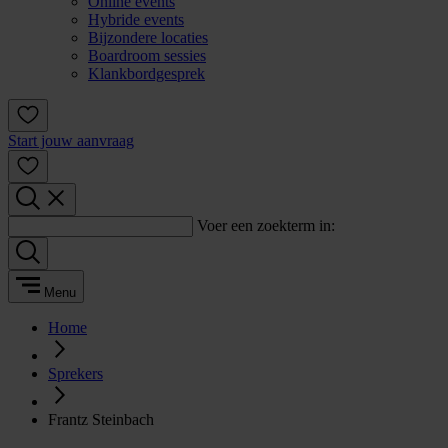
Online events
Hybride events
Bijzondere locaties
Boardroom sessies
Klankbordgesprek
Start jouw aanvraag
Voer een zoekterm in:
Menu
Home
Sprekers
Frantz Steinbach