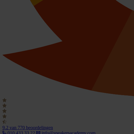
9.2
van 770 beoordelingen
010 433 33 22
info@speakersacademy.com